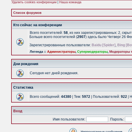
Удалить cookies конференции
|
Наша команда
Список форумов
Кто сейчас на конференции
Всего посетителей:
58
, из них зарегистрированных: 2, скры
Больше всего посетителей (
2907
) здесь было Четверг 26 Ф
Зарегистрированные пользователи:
Baidu [Spider]
,
Bing [Bo
Легенда ::
Администраторы
,
Супермодераторы
,
Модераторы т
Дни рождения
Сегодня нет дней рождения.
Статистика
Всего сообщений:
44380
| Тем:
5972
| Пользователей:
922
| 
Вход
Имя пользователя:
Пароль:
Непрочитанные сообщения