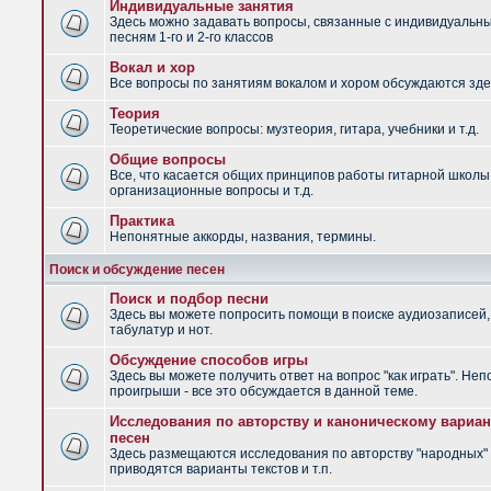
Индивидуальные занятия
Здесь можно задавать вопросы, связанные с индивидуальн
песням 1-го и 2-го классов
Вокал и хор
Все вопросы по занятиям вокалом и хором обсуждаются зде
Теория
Теоретические вопросы: музтеория, гитара, учебники и т.д.
Общие вопросы
Все, что касается общих принципов работы гитарной школы
организационные вопросы и т.д.
Практика
Непонятные аккорды, названия, термины.
Поиск и обсуждение песен
Поиск и подбор песни
Здесь вы можете попросить помощи в поиске аудиозаписей,
табулатур и нот.
Обсуждение способов игры
Здесь вы можете получить ответ на вопрос "как играть". Не
проигрыши - все это обсуждается в данной теме.
Исследования по авторству и каноническому вариан
песен
Здесь размещаются исследования по авторству "народных" 
приводятся варианты текстов и т.п.