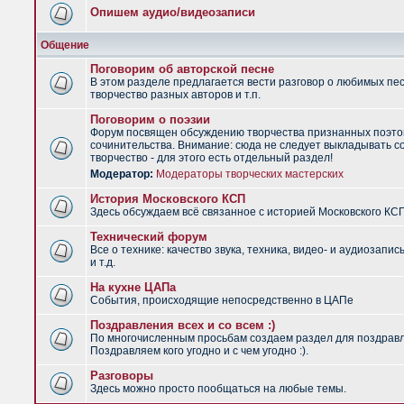
Опишем аудио/видеозаписи
Общение
Поговорим об авторской песне
В этом разделе предлагается вести разговор о любимых пес
творчество разных авторов и т.п.
Поговорим о поэзии
Форум посвящен обсуждению творчества признанных поэто
сочинительства. Внимание: сюда не следует выкладывать с
творчество - для этого есть отдельный раздел!
Модератор:
Модераторы творческих мастерских
История Московского КСП
Здесь обсуждаем всё связанное с историей Московского КС
Технический форум
Все о технике: качество звука, техника, видео- и аудиозапис
и т.д.
На кухне ЦАПа
События, происходящие непосредственно в ЦАПе
Поздравления всех и со всем :)
По многочисленным просьбам создаем раздел для поздрав
Поздравляем кого угодно и с чем угодно :).
Разговоры
Здесь можно просто пообщаться на любые темы.