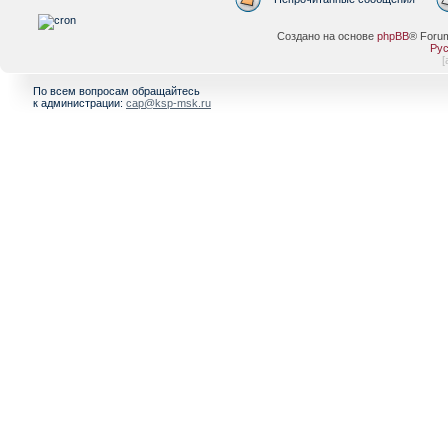
Создано на основе
phpBB
® Foru
Рус
[
По всем вопросам обращайтесь
к администрации:
cap@ksp-msk.ru