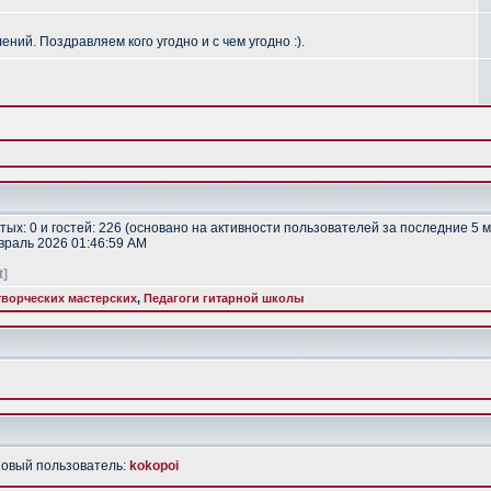
ий. Поздравляем кого угодно и с чем угодно :).
ытых: 0 и гостей: 226 (основано на активности пользователей за последние 5 
евраль 2026 01:46:59 AM
t]
ворческих мастерских
,
Педагоги гитарной школы
Новый пользователь:
kokopoi