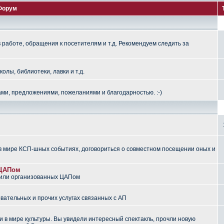
Форум
работе, обращения к посетителям и т.д. Рекомендуем следить за
лы, библиотеки, лавки и т.д.
ми, предложениями, пожеланиями и благодарностью. :-)
 мире КСП-шных событиях, договориться о совместном посещении оных и
 ЦАПом
 или организованных ЦАПом
вательных и прочих услугах связанных с АП
 в мире культуры. Вы увидели интересный спектакль, прочли новую