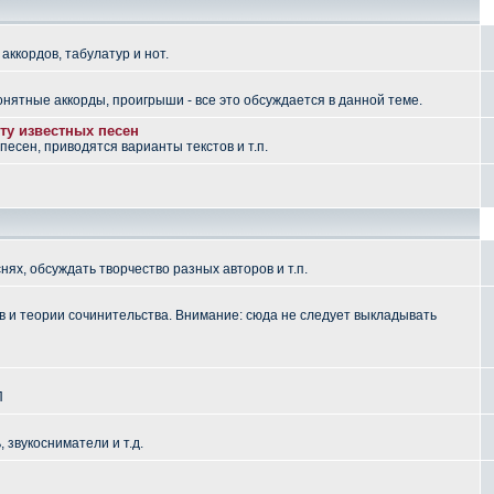
аккордов, табулатур и нот.
понятные аккорды, проигрыши - все это обсуждается в данной теме.
ту известных песен
есен, приводятся варианты текстов и т.п.
ях, обсуждать творчество разных авторов и т.п.
 и теории сочинительства. Внимание: сюда не следует выкладывать
П
, звукосниматели и т.д.