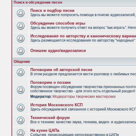
Поиск и обсуждение песен
Поиск и подбор песни
Здесь вы можете попросить помощи в поиске аудиозаписей, 
Обсуждение способов игры
Здесь вы можете получить ответ на вопрос "как играть". Не
Исследования по авторству и каноническому вариан
Здесь размещаются исследования по авторству "народных" п
Опишем аудио/видеозаписи
Общение
Поговорим об авторской песне
В этом разделе предлагается вести разговор о любимых песн
Поговорим о поэзии
Форум посвящен обсуждению творчества признанных поэтов
собственное творчество - для этого есть отдельный раздел!
Модератор:
Модераторы творческих мастерских
История Московского КСП
Здесь обсуждаем всё связанное с историей Московского КС
Технический форум
Все о технике: качество звука, техника, видео- и аудиозапись
На кухне ЦАПа
События, происходящие непосредственно в ЦАПе