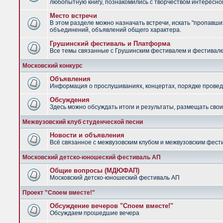
любопытную книгу, познакомились с творчеством интересно
Место встречи
В этом разделе можно назначать встречи, искать "пропавших
объединений, объявлений общего характера.
Грушинский фестиваль и Платформа
Все темы связанные с Грушинским фестивалем и фестив
Московский конкурс
Объявления
Информация о прослушиваниях, концертах, порядке провед
Обсуждения
Здесь можно обсуждать итоги и результаты, размещать сво
Межвузовский клуб студенческой песни
Новости и объявления
Всё связанное с межвузовским клубом и межвузовским фес
Московский детско-юношеский фестиваль АП
Общие вопросы (МДЮФАП)
Московский детско-юношеский фестиваль АП
Проект "Споем вместе!"
Обсуждение вечеров "Споем вместе!"
Обсуждаем прошедшие вечера