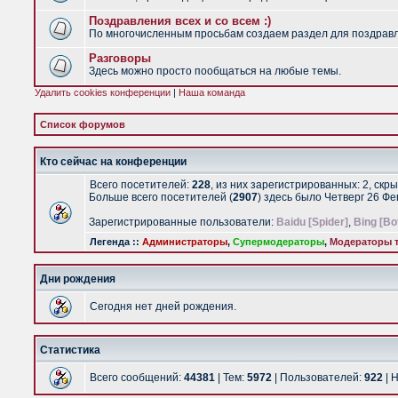
Поздравления всех и со всем :)
По многочисленным просьбам создаем раздел для поздравлен
Разговоры
Здесь можно просто пообщаться на любые темы.
Удалить cookies конференции
|
Наша команда
Список форумов
Кто сейчас на конференции
Всего посетителей:
228
, из них зарегистрированных: 2, скр
Больше всего посетителей (
2907
) здесь было Четверг 26 Ф
Зарегистрированные пользователи:
Baidu [Spider]
,
Bing [Bo
Легенда ::
Администраторы
,
Супермодераторы
,
Модераторы т
Дни рождения
Сегодня нет дней рождения.
Статистика
Всего сообщений:
44381
| Тем:
5972
| Пользователей:
922
| 