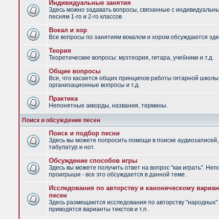
Индивидуальные занятия
Здесь можно задавать вопросы, связанные с индивидуальн
песням 1-го и 2-го классов
Вокал и хор
Все вопросы по занятиям вокалом и хором обсуждаются зде
Теория
Теоретические вопросы: музтеория, гитара, учебники и т.д.
Общие вопросы
Все, что касается общих принципов работы гитарной школы
организационные вопросы и т.д.
Практика
Непонятные аккорды, названия, термины.
Поиск и обсуждение песен
Поиск и подбор песни
Здесь вы можете попросить помощи в поиске аудиозаписей,
табулатур и нот.
Обсуждение способов игры
Здесь вы можете получить ответ на вопрос "как играть". Не
проигрыши - все это обсуждается в данной теме.
Исследования по авторству и каноническому вариан
песен
Здесь размещаются исследования по авторству "народных" 
приводятся варианты текстов и т.п.