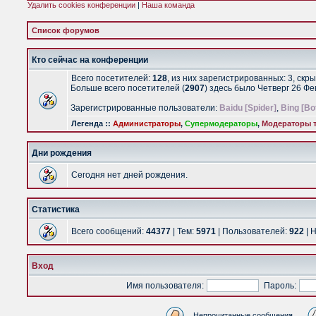
Удалить cookies конференции
|
Наша команда
Список форумов
Кто сейчас на конференции
Всего посетителей:
128
, из них зарегистрированных: 3, скр
Больше всего посетителей (
2907
) здесь было Четверг 26 Ф
Зарегистрированные пользователи:
Baidu [Spider]
,
Bing [Bo
Легенда ::
Администраторы
,
Супермодераторы
,
Модераторы т
Дни рождения
Сегодня нет дней рождения.
Статистика
Всего сообщений:
44377
| Тем:
5971
| Пользователей:
922
| 
Вход
Имя пользователя:
Пароль:
Непрочитанные сообщения