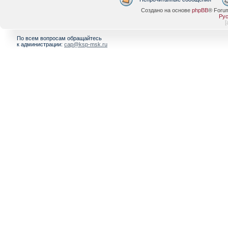
Создано на основе
phpBB
® Foru
Рус
[
По всем вопросам обращайтесь
к администрации:
cap@ksp-msk.ru