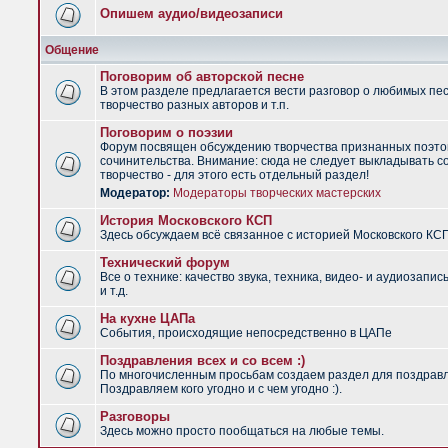
Опишем аудио/видеозаписи
Общение
Поговорим об авторской песне
В этом разделе предлагается вести разговор о любимых пес
творчество разных авторов и т.п.
Поговорим о поэзии
Форум посвящен обсуждению творчества признанных поэто
сочинительства. Внимание: сюда не следует выкладывать с
творчество - для этого есть отдельный раздел!
Модератор:
Модераторы творческих мастерских
История Московского КСП
Здесь обсуждаем всё связанное с историей Московского КС
Технический форум
Все о технике: качество звука, техника, видео- и аудиозапис
и т.д.
На кухне ЦАПа
События, происходящие непосредственно в ЦАПе
Поздравления всех и со всем :)
По многочисленным просьбам создаем раздел для поздрав
Поздравляем кого угодно и с чем угодно :).
Разговоры
Здесь можно просто пообщаться на любые темы.