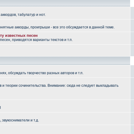
аккордов, табулатур и нот.
понятные аккорды, проигрыши - все это обсуждается в данной теме.
ту известных песен
есен, приводятся варианты текстов и т.п.
ях, обсуждать творчество разных авторов и т.п.
 и теории сочинительства. Внимание: сюда не следует выкладывать
П
, звукосниматели и т.д.