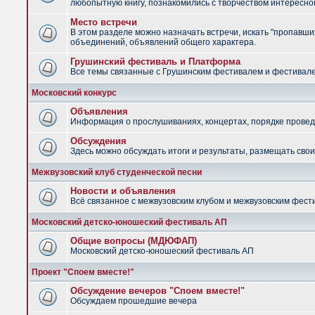
любопытную книгу, познакомились с творчеством интересно
Место встречи
В этом разделе можно назначать встречи, искать "пропавших
объединений, объявлений общего характера.
Грушинский фестиваль и Платформа
Все темы связанные с Грушинским фестивалем и фестив
Московский конкурс
Объявления
Информация о прослушиваниях, концертах, порядке провед
Обсуждения
Здесь можно обсуждать итоги и результаты, размещать сво
Межвузовский клуб студенческой песни
Новости и объявления
Всё связанное с межвузовским клубом и межвузовским фес
Московский детско-юношеский фестиваль АП
Общие вопросы (МДЮФАП)
Московский детско-юношеский фестиваль АП
Проект "Споем вместе!"
Обсуждение вечеров "Споем вместе!"
Обсуждаем прошедшие вечера