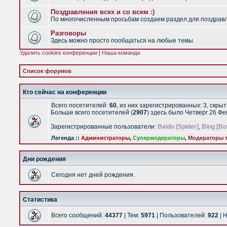
Поздравления всех и со всем :)
По многочисленным просьбам создаем раздел для поздравлен
Разговоры
Здесь можно просто пообщаться на любые темы.
Удалить cookies конференции
|
Наша команда
Список форумов
Кто сейчас на конференции
Всего посетителей:
60
, из них зарегистрированных: 3, скры
Больше всего посетителей (
2907
) здесь было Четверг 26 Ф
Зарегистрированные пользователи:
Baidu [Spider]
,
Bing [Bo
Легенда ::
Администраторы
,
Супермодераторы
,
Модераторы т
Дни рождения
Сегодня нет дней рождения.
Статистика
Всего сообщений:
44377
| Тем:
5971
| Пользователей:
922
| 