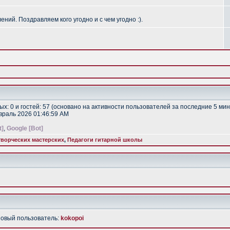
ий. Поздравляем кого угодно и с чем угодно :).
тых: 0 и гостей: 57 (основано на активности пользователей за последние 5 мин
евраль 2026 01:46:59 AM
t]
,
Google [Bot]
ворческих мастерских
,
Педагоги гитарной школы
Новый пользователь:
kokopoi