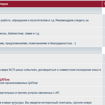
Форум
работе, обращения к посетителям и т.д. Рекомендуем следить за
лы, библиотеки, лавки и т.д.
ми, предложениями, пожеланиями и благодарностью. :-)
 мире КСП-шных событиях, договориться о совместном посещении оных и
 ЦАПом
 или организованных ЦАПом
вательных и прочих услугах связанных с АП
 в мире культуры. Вы увидели интересный спектакль, прочли новую