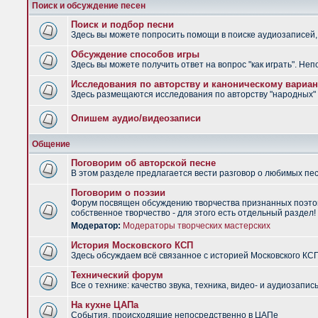
Поиск и обсуждение песен
Поиск и подбор песни
Здесь вы можете попросить помощи в поиске аудиозаписей, 
Обсуждение способов игры
Здесь вы можете получить ответ на вопрос "как играть". Не
Исследования по авторству и каноническому вариан
Здесь размещаются исследования по авторству "народных" п
Опишем аудио/видеозаписи
Общение
Поговорим об авторской песне
В этом разделе предлагается вести разговор о любимых песн
Поговорим о поэзии
Форум посвящен обсуждению творчества признанных поэтов
собственное творчество - для этого есть отдельный раздел!
Модератор:
Модераторы творческих мастерских
История Московского КСП
Здесь обсуждаем всё связанное с историей Московского КС
Технический форум
Все о технике: качество звука, техника, видео- и аудиозапись
На кухне ЦАПа
События, происходящие непосредственно в ЦАПе