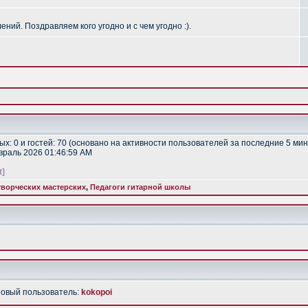
ий. Поздравляем кого угодно и с чем угодно :).
тых: 0 и гостей: 70 (основано на активности пользователей за последние 5 мин
евраль 2026 01:46:59 AM
t]
ворческих мастерских
,
Педагоги гитарной школы
Новый пользователь:
kokopoi