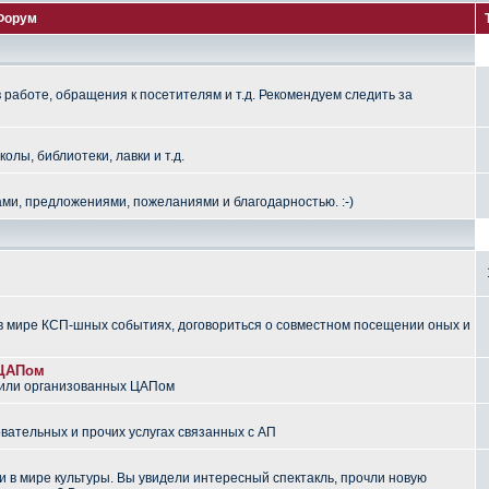
Форум
работе, обращения к посетителям и т.д. Рекомендуем следить за
лы, библиотеки, лавки и т.д.
ми, предложениями, пожеланиями и благодарностью. :-)
 мире КСП-шных событиях, договориться о совместном посещении оных и
 ЦАПом
 или организованных ЦАПом
вательных и прочих услугах связанных с АП
 в мире культуры. Вы увидели интересный спектакль, прочли новую