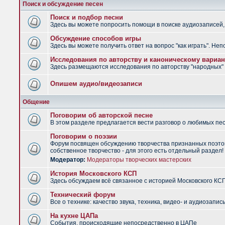
Поиск и обсуждение песен
Поиск и подбор песни
Здесь вы можете попросить помощи в поиске аудиозаписей, 
Обсуждение способов игры
Здесь вы можете получить ответ на вопрос "как играть". Не
Исследования по авторству и каноническому вариан
Здесь размещаются исследования по авторству "народных" п
Опишем аудио/видеозаписи
Общение
Поговорим об авторской песне
В этом разделе предлагается вести разговор о любимых песн
Поговорим о поэзии
Форум посвящен обсуждению творчества признанных поэтов
собственное творчество - для этого есть отдельный раздел!
Модератор:
Модераторы творческих мастерских
История Московского КСП
Здесь обсуждаем всё связанное с историей Московского КС
Технический форум
Все о технике: качество звука, техника, видео- и аудиозапись
На кухне ЦАПа
События, происходящие непосредственно в ЦАПе