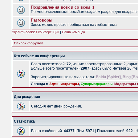
Поздравления всех и со всем :)
По многочисленным просьбам создаем раздел для поздравлен
Разговоры
Здесь можно просто пообщаться на любые темы.
Удалить cookies конференции
|
Наша команда
Список форумов
Кто сейчас на конференции
Всего посетителей:
72
, из них зарегистрированных: 2, скры
Больше всего посетителей (
2907
) здесь было Четверг 26 Ф
Зарегистрированные пользователи:
Baidu [Spider]
,
Bing [Bo
Легенда ::
Администраторы
,
Супермодераторы
,
Модераторы т
Дни рождения
Сегодня нет дней рождения.
Статистика
Всего сообщений:
44377
| Тем:
5971
| Пользователей:
922
| 