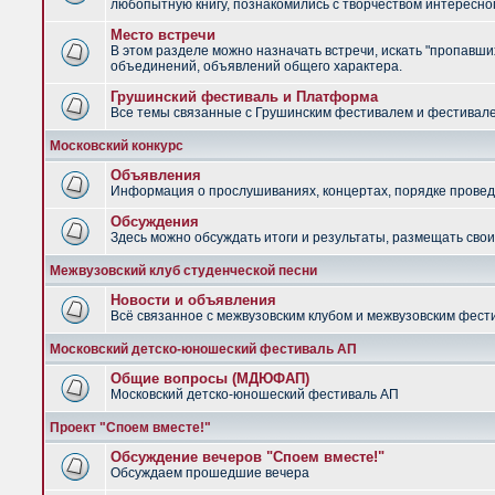
любопытную книгу, познакомились с творчеством интересно
Место встречи
В этом разделе можно назначать встречи, искать "пропавших
объединений, объявлений общего характера.
Грушинский фестиваль и Платформа
Все темы связанные с Грушинским фестивалем и фестив
Московский конкурс
Объявления
Информация о прослушиваниях, концертах, порядке провед
Обсуждения
Здесь можно обсуждать итоги и результаты, размещать сво
Межвузовский клуб студенческой песни
Новости и объявления
Всё связанное с межвузовским клубом и межвузовским фес
Московский детско-юношеский фестиваль АП
Общие вопросы (МДЮФАП)
Московский детско-юношеский фестиваль АП
Проект "Споем вместе!"
Обсуждение вечеров "Споем вместе!"
Обсуждаем прошедшие вечера