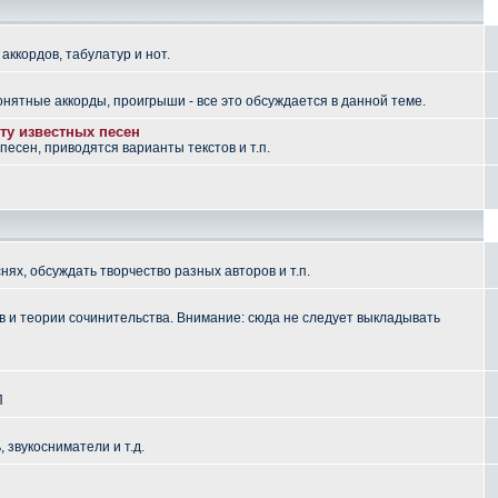
аккордов, табулатур и нот.
понятные аккорды, проигрыши - все это обсуждается в данной теме.
ту известных песен
есен, приводятся варианты текстов и т.п.
ях, обсуждать творчество разных авторов и т.п.
 и теории сочинительства. Внимание: сюда не следует выкладывать
П
, звукосниматели и т.д.