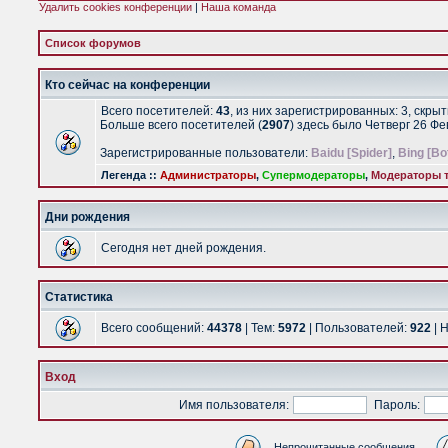
Удалить cookies конференции
|
Наша команда
Список форумов
Кто сейчас на конференции
Всего посетителей:
43
, из них зарегистрированных: 3, скры
Больше всего посетителей (
2907
) здесь было Четверг 26 Ф
Зарегистрированные пользователи:
Baidu [Spider]
,
Bing [Bo
Легенда ::
Администраторы
,
Супермодераторы
,
Модераторы т
Дни рождения
Сегодня нет дней рождения.
Статистика
Всего сообщений:
44378
| Тем:
5972
| Пользователей:
922
| 
Вход
Имя пользователя:
Пароль:
Непрочитанные сообщения