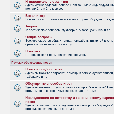
Индивидуальные занятия
Здесь можно задавать вопросы, связанные с индивидуальн
песням 1-го и 2-го классов
Вокал и хор
Все вопросы по занятиям вокалом и хором обсуждаются зде
Теория
Теоретические вопросы: музтеория, гитара, учебники и т.д.
Общие вопросы
Все, что касается общих принципов работы гитарной школы
организационные вопросы и т.д.
Практика
Непонятные аккорды, названия, термины.
Поиск и обсуждение песен
Поиск и подбор песни
Здесь вы можете попросить помощи в поиске аудиозаписей,
табулатур и нот.
Обсуждение способов игры
Здесь вы можете получить ответ на вопрос "как играть". Не
проигрыши - все это обсуждается в данной теме.
Исследования по авторству и каноническому вариан
песен
Здесь размещаются исследования по авторству "народных" 
приводятся варианты текстов и т.п.