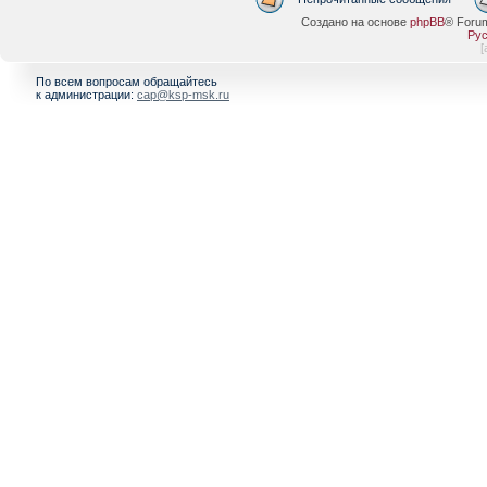
Создано на основе
phpBB
® Foru
Рус
[
По всем вопросам обращайтесь
к администрации:
cap@ksp-msk.ru