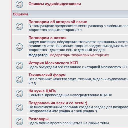
Опишем аудио/видеозаписи
Общение
Поговорим об авторской песне
В этом разделе предлагается вести разговор о любимых пес
творчество разных авторов и т.п.
Поговорим о поэзии
Форум посвящен обсуждению творчества признанных поэто
сочинительства. Внимание: сюда не следует выкладывать с
творчество - для этого есть отдельный раздел!
Модератор:
Модераторы творческих мастерских
История Московского КСП
Здесь обсуждаем всё связанное с историей Московского КС
Технический форум
Все о технике: качество звука, техника, видео- и аудиозапис
и т.д.
На кухне ЦАПа
События, происходящие непосредственно в ЦАПе
Поздравления всех и со всем :)
По многочисленным просьбам создаем раздел для поздрав
Поздравляем кого угодно и с чем угодно :).
Разговоры
Здесь можно просто пообщаться на любые темы.