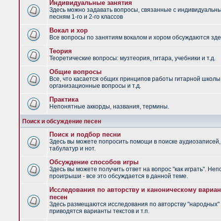
Индивидуальные занятия
Здесь можно задавать вопросы, связанные с индивидуальн
песням 1-го и 2-го классов
Вокал и хор
Все вопросы по занятиям вокалом и хором обсуждаются зде
Теория
Теоретические вопросы: музтеория, гитара, учебники и т.д.
Общие вопросы
Все, что касается общих принципов работы гитарной школы
организационные вопросы и т.д.
Практика
Непонятные аккорды, названия, термины.
Поиск и обсуждение песен
Поиск и подбор песни
Здесь вы можете попросить помощи в поиске аудиозаписей,
табулатур и нот.
Обсуждение способов игры
Здесь вы можете получить ответ на вопрос "как играть". Не
проигрыши - все это обсуждается в данной теме.
Исследования по авторству и каноническому вариан
песен
Здесь размещаются исследования по авторству "народных" 
приводятся варианты текстов и т.п.