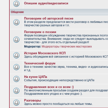
Опишем аудио/видеозаписи
Общение
Поговорим об авторской песне
В этом разделе предлагается вести разговор о любимых пес
творчество разных авторов и т.п.
Поговорим о поэзии
Форум посвящен обсуждению творчества признанных поэто
сочинительства. Внимание: сюда не следует выкладывать с
творчество - для этого есть отдельный раздел!
Модератор:
Модераторы творческих мастерских
История Московского КСП
Здесь обсуждаем всё связанное с историей Московского КС
Технический форум
Все о технике: качество звука, техника, видео- и аудиозапис
и т.д.
На кухне ЦАПа
События, происходящие непосредственно в ЦАПе
Поздравления всех и со всем :)
По многочисленным просьбам создаем раздел для поздрав
Поздравляем кого угодно и с чем угодно :).
Разговоры
Здесь можно просто пообщаться на любые темы.