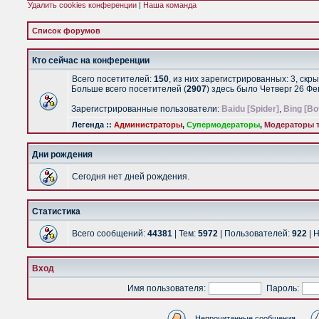
Удалить cookies конференции
|
Наша команда
Список форумов
Кто сейчас на конференции
Всего посетителей:
150
, из них зарегистрированных: 3, скр
Больше всего посетителей (
2907
) здесь было Четверг 26 Ф
Зарегистрированные пользователи:
Baidu [Spider]
,
Bing [Bo
Легенда ::
Администраторы
,
Супермодераторы
,
Модераторы т
Дни рождения
Сегодня нет дней рождения.
Статистика
Всего сообщений:
44381
| Тем:
5972
| Пользователей:
922
| 
Вход
Имя пользователя:
Пароль:
Непрочитанные сообщения