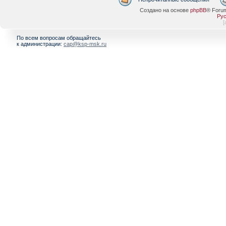
Создано на основе
phpBB
® Foru
Рус
[
По всем вопросам обращайтесь
к администрации:
cap@ksp-msk.ru