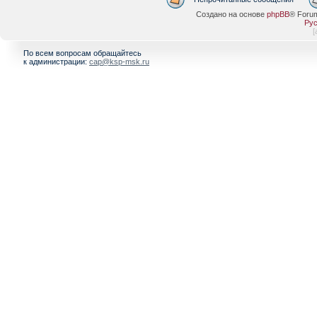
Создано на основе
phpBB
® Foru
Рус
[
По всем вопросам обращайтесь
к администрации:
cap@ksp-msk.ru