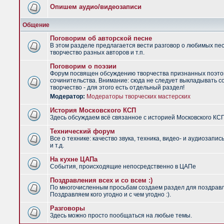
Опишем аудио/видеозаписи
Общение
Поговорим об авторской песне
В этом разделе предлагается вести разговор о любимых пес
творчество разных авторов и т.п.
Поговорим о поэзии
Форум посвящен обсуждению творчества признанных поэто
сочинительства. Внимание: сюда не следует выкладывать с
творчество - для этого есть отдельный раздел!
Модератор:
Модераторы творческих мастерских
История Московского КСП
Здесь обсуждаем всё связанное с историей Московского КС
Технический форум
Все о технике: качество звука, техника, видео- и аудиозапис
и т.д.
На кухне ЦАПа
События, происходящие непосредственно в ЦАПе
Поздравления всех и со всем :)
По многочисленным просьбам создаем раздел для поздрав
Поздравляем кого угодно и с чем угодно :).
Разговоры
Здесь можно просто пообщаться на любые темы.