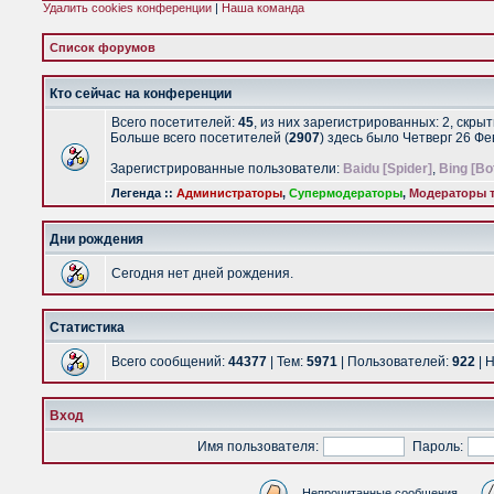
Удалить cookies конференции
|
Наша команда
Список форумов
Кто сейчас на конференции
Всего посетителей:
45
, из них зарегистрированных: 2, скры
Больше всего посетителей (
2907
) здесь было Четверг 26 Ф
Зарегистрированные пользователи:
Baidu [Spider]
,
Bing [Bo
Легенда ::
Администраторы
,
Супермодераторы
,
Модераторы т
Дни рождения
Сегодня нет дней рождения.
Статистика
Всего сообщений:
44377
| Тем:
5971
| Пользователей:
922
| 
Вход
Имя пользователя:
Пароль:
Непрочитанные сообщения