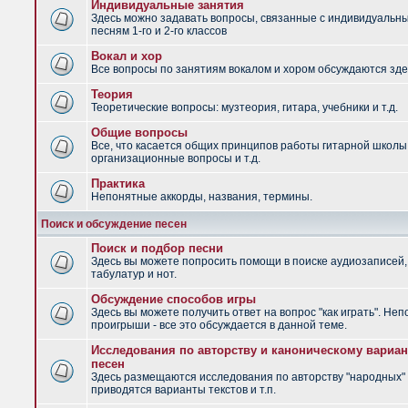
Индивидуальные занятия
Здесь можно задавать вопросы, связанные с индивидуальн
песням 1-го и 2-го классов
Вокал и хор
Все вопросы по занятиям вокалом и хором обсуждаются зде
Теория
Теоретические вопросы: музтеория, гитара, учебники и т.д.
Общие вопросы
Все, что касается общих принципов работы гитарной школы
организационные вопросы и т.д.
Практика
Непонятные аккорды, названия, термины.
Поиск и обсуждение песен
Поиск и подбор песни
Здесь вы можете попросить помощи в поиске аудиозаписей,
табулатур и нот.
Обсуждение способов игры
Здесь вы можете получить ответ на вопрос "как играть". Не
проигрыши - все это обсуждается в данной теме.
Исследования по авторству и каноническому вариан
песен
Здесь размещаются исследования по авторству "народных" 
приводятся варианты текстов и т.п.