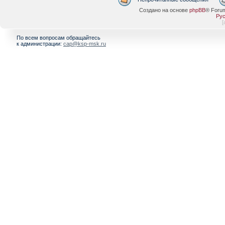
Создано на основе
phpBB
® Foru
Рус
[
По всем вопросам обращайтесь
к администрации:
cap@ksp-msk.ru