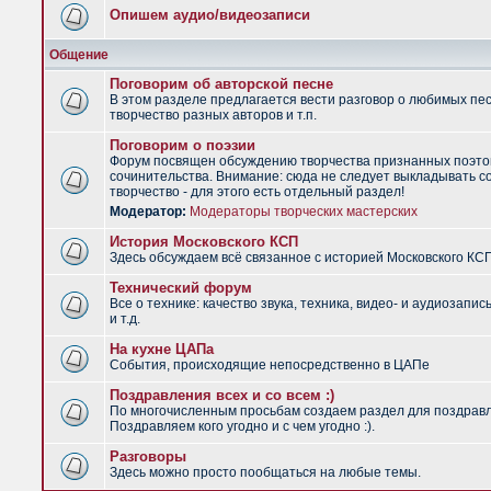
Опишем аудио/видеозаписи
Общение
Поговорим об авторской песне
В этом разделе предлагается вести разговор о любимых пес
творчество разных авторов и т.п.
Поговорим о поэзии
Форум посвящен обсуждению творчества признанных поэто
сочинительства. Внимание: сюда не следует выкладывать с
творчество - для этого есть отдельный раздел!
Модератор:
Модераторы творческих мастерских
История Московского КСП
Здесь обсуждаем всё связанное с историей Московского КС
Технический форум
Все о технике: качество звука, техника, видео- и аудиозапис
и т.д.
На кухне ЦАПа
События, происходящие непосредственно в ЦАПе
Поздравления всех и со всем :)
По многочисленным просьбам создаем раздел для поздрав
Поздравляем кого угодно и с чем угодно :).
Разговоры
Здесь можно просто пообщаться на любые темы.