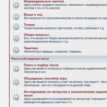
Индивидуальные занятия
Здесь можно задавать вопросы, связанные с индивидуальн
песням 1-го и 2-го классов
Вокал и хор
Все вопросы по занятиям вокалом и хором обсуждаются зде
Теория
Теоретические вопросы: музтеория, гитара, учебники и т.д.
Общие вопросы
Все, что касается общих принципов работы гитарной школы
организационные вопросы и т.д.
Практика
Непонятные аккорды, названия, термины.
Поиск и обсуждение песен
Поиск и подбор песни
Здесь вы можете попросить помощи в поиске аудиозаписей,
табулатур и нот.
Обсуждение способов игры
Здесь вы можете получить ответ на вопрос "как играть". Не
проигрыши - все это обсуждается в данной теме.
Исследования по авторству и каноническому вариан
песен
Здесь размещаются исследования по авторству "народных" 
приводятся варианты текстов и т.п.