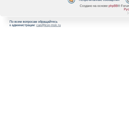
Создано на основе
phpBB
® Foru
Рус
[
По всем вопросам обращайтесь
к администрации:
cap@ksp-msk.ru