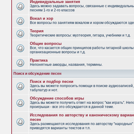
Индивидуальные занятия
Здесь можно задавать вопросы, связанные с индивидуальн
песням 1-го и 2-го классов
Вокал и хор
Все вопросы по занятиям вокалом и хором обсуждаются зде
Теория
Теоретические вопросы: музтеория, гитара, учебники и т.д.
Общие вопросы
Все, что касается общих принципов работы гитарной школы
организационные вопросы и т.д.
Практика
Непонятные аккорды, названия, термины.
Поиск и обсуждение песен
Поиск и подбор песни
Здесь вы можете попросить помощи в поиске аудиозаписей,
табулатур и нот.
Обсуждение способов игры
Здесь вы можете получить ответ на вопрос "как играть". Не
проигрыши - все это обсуждается в данной теме.
Исследования по авторству и каноническому вариан
песен
Здесь размещаются исследования по авторству "народных" 
приводятся варианты текстов и т.п.