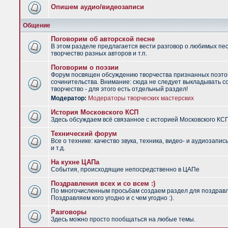
Опишем аудио/видеозаписи
Общение
Поговорим об авторской песне
В этом разделе предлагается вести разговор о любимых пес
творчество разных авторов и т.п.
Поговорим о поэзии
Форум посвящен обсуждению творчества признанных поэто
сочинительства. Внимание: сюда не следует выкладывать с
творчество - для этого есть отдельный раздел!
Модератор:
Модераторы творческих мастерских
История Московского КСП
Здесь обсуждаем всё связанное с историей Московского КС
Технический форум
Все о технике: качество звука, техника, видео- и аудиозапис
и т.д.
На кухне ЦАПа
События, происходящие непосредственно в ЦАПе
Поздравления всех и со всем :)
По многочисленным просьбам создаем раздел для поздрав
Поздравляем кого угодно и с чем угодно :).
Разговоры
Здесь можно просто пообщаться на любые темы.