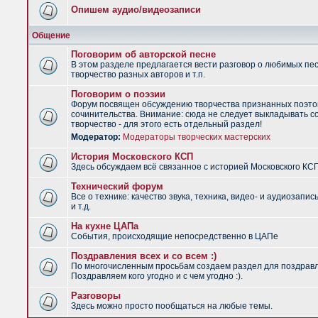
Опишем аудио/видеозаписи
Общение
Поговорим об авторской песне
В этом разделе предлагается вести разговор о любимых пес
творчество разных авторов и т.п.
Поговорим о поэзии
Форум посвящен обсуждению творчества признанных поэто
сочинительства. Внимание: сюда не следует выкладывать с
творчество - для этого есть отдельный раздел!
Модератор:
Модераторы творческих мастерских
История Московского КСП
Здесь обсуждаем всё связанное с историей Московского КС
Технический форум
Все о технике: качество звука, техника, видео- и аудиозапис
и т.д.
На кухне ЦАПа
События, происходящие непосредственно в ЦАПе
Поздравления всех и со всем :)
По многочисленным просьбам создаем раздел для поздрав
Поздравляем кого угодно и с чем угодно :).
Разговоры
Здесь можно просто пообщаться на любые темы.