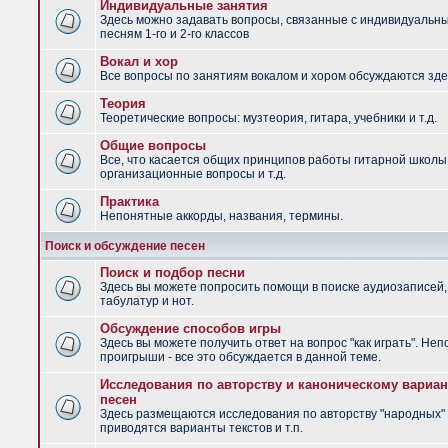
Индивидуальные занятия
Здесь можно задавать вопросы, связанные с индивидуальн
песням 1-го и 2-го классов
Вокал и хор
Все вопросы по занятиям вокалом и хором обсуждаются зде
Теория
Теоретические вопросы: музтеория, гитара, учебники и т.д.
Общие вопросы
Все, что касается общих принципов работы гитарной школы
организационные вопросы и т.д.
Практика
Непонятные аккорды, названия, термины.
Поиск и обсуждение песен
Поиск и подбор песни
Здесь вы можете попросить помощи в поиске аудиозаписей,
табулатур и нот.
Обсуждение способов игры
Здесь вы можете получить ответ на вопрос "как играть". Не
проигрыши - все это обсуждается в данной теме.
Исследования по авторству и каноническому вариан
песен
Здесь размещаются исследования по авторству "народных" 
приводятся варианты текстов и т.п.