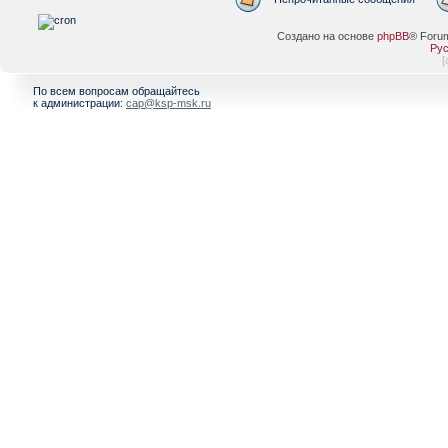
Создано на основе
phpBB
® Foru
Рус
[
По всем вопросам обращайтесь
к администрации:
cap@ksp-msk.ru