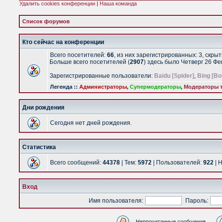
Удалить cookies конференции
|
Наша команда
Список форумов
Кто сейчас на конференции
Всего посетителей:
66
, из них зарегистрированных: 3, скры
Больше всего посетителей (
2907
) здесь было Четверг 26 Ф
Зарегистрированные пользователи:
Baidu [Spider]
,
Bing [Bo
Легенда ::
Администраторы
,
Супермодераторы
,
Модераторы т
Дни рождения
Сегодня нет дней рождения.
Статистика
Всего сообщений:
44378
| Тем:
5972
| Пользователей:
922
| 
Вход
Имя пользователя:
Пароль:
Непрочитанные сообщения