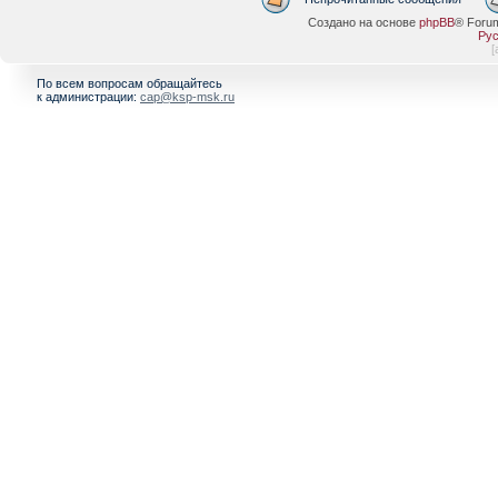
Создано на основе
phpBB
® Foru
Рус
[
По всем вопросам обращайтесь
к администрации:
cap@ksp-msk.ru