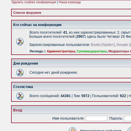
Удалить cookies конференции
|
Наша команда
Список форумов
Кто сейчас на конференции
Всего посетителей:
41
, из них зарегистрированных: 2, скры
Больше всего посетителей (
2907
) здесь было Четверг 26 Ф
Зарегистрированные пользователи:
Baidu [Spider]
,
Google [
Легенда ::
Администраторы
,
Супермодераторы
,
Модераторы т
Дни рождения
Сегодня нет дней рождения.
Статистика
Всего сообщений:
44381
| Тем:
5972
| Пользователей:
922
| 
Вход
Имя пользователя:
Пароль:
Непрочитанные сообщения