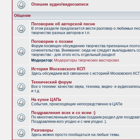
Опишем аудио/видеозаписи
Общение
Поговорим об авторской песне
В этом разделе предлагается вести разговор о любимых пес
творчество разных авторов и т.п.
Поговорим о поэзии
Форум посвящен обсуждению творчества признанных поэто
сочинительства. Внимание: сюда не следует выкладывать с
творчество - для этого есть отдельный раздел!
Модератор:
Модераторы творческих мастерских
История Московского КСП
Здесь обсуждаем всё связанное с историей Московского КС
Технический форум
Все о технике: качество звука, техника, видео- и аудиозапис
и т.д.
На кухне ЦАПа
События, происходящие непосредственно в ЦАПе
Поздравления всех и со всем :)
По многочисленным просьбам создаем раздел для поздрав
Поздравляем кого угодно и с чем угодно :).
Разговоры
Здесь можно просто пообщаться на любые темы.