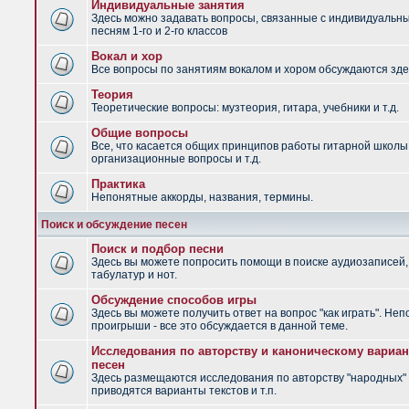
Индивидуальные занятия
Здесь можно задавать вопросы, связанные с индивидуальн
песням 1-го и 2-го классов
Вокал и хор
Все вопросы по занятиям вокалом и хором обсуждаются зде
Теория
Теоретические вопросы: музтеория, гитара, учебники и т.д.
Общие вопросы
Все, что касается общих принципов работы гитарной школы
организационные вопросы и т.д.
Практика
Непонятные аккорды, названия, термины.
Поиск и обсуждение песен
Поиск и подбор песни
Здесь вы можете попросить помощи в поиске аудиозаписей,
табулатур и нот.
Обсуждение способов игры
Здесь вы можете получить ответ на вопрос "как играть". Не
проигрыши - все это обсуждается в данной теме.
Исследования по авторству и каноническому вариан
песен
Здесь размещаются исследования по авторству "народных" 
приводятся варианты текстов и т.п.