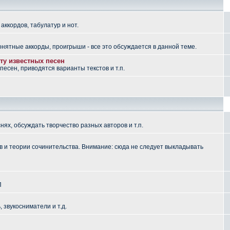
аккордов, табулатур и нот.
понятные аккорды, проигрыши - все это обсуждается в данной теме.
ту известных песен
есен, приводятся варианты текстов и т.п.
ях, обсуждать творчество разных авторов и т.п.
 и теории сочинительства. Внимание: сюда не следует выкладывать
П
, звукосниматели и т.д.