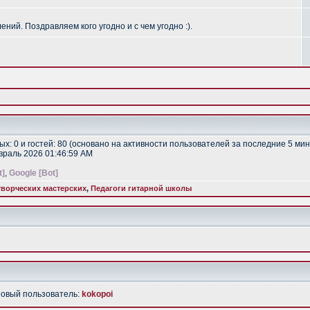
ий. Поздравляем кого угодно и с чем угодно :).
тых: 0 и гостей: 80 (основано на активности пользователей за последние 5 мин
евраль 2026 01:46:59 AM
t]
,
Google [Bot]
ворческих мастерских
,
Педагоги гитарной школы
Новый пользователь:
kokopoi