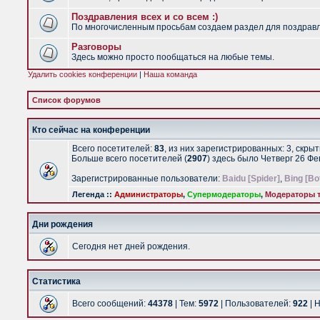
Поздравления всех и со всем :)
По многочисленным просьбам создаем раздел для поздравлен
Разговоры
Здесь можно просто пообщаться на любые темы.
Удалить cookies конференции
|
Наша команда
Список форумов
Кто сейчас на конференции
Всего посетителей:
83
, из них зарегистрированных: 3, скры
Больше всего посетителей (
2907
) здесь было Четверг 26 Ф
Зарегистрированные пользователи:
Baidu [Spider]
,
Bing [Bo
Легенда ::
Администраторы
,
Супермодераторы
,
Модераторы т
Дни рождения
Сегодня нет дней рождения.
Статистика
Всего сообщений:
44378
| Тем:
5972
| Пользователей:
922
| 