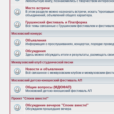
любопытную книгу, познакомились с творчеством интересно
Место встречи
В этом разделе можно назначать встречи, искать "пропавших
объединений, объявлений общего характера.
Грушинский фестиваль и Платформа
Все темы связанные с Грушинским фестивалем и фестив
Московский конкурс
Объявления
Информация о прослушиваниях, концертах, порядке провед
Обсуждения
Здесь можно обсуждать итоги и результаты, размещать сво
Межвузовский клуб студенческой песни
Новости и объявления
Всё связанное с межвузовским клубом и межвузовским фес
Московский детско-юношеский фестиваль АП
Общие вопросы (МДЮФАП)
Московский детско-юношеский фестиваль АП
Проект "Споем вместе!"
Обсуждение вечеров "Споем вместе!"
Обсуждаем прошедшие вечера