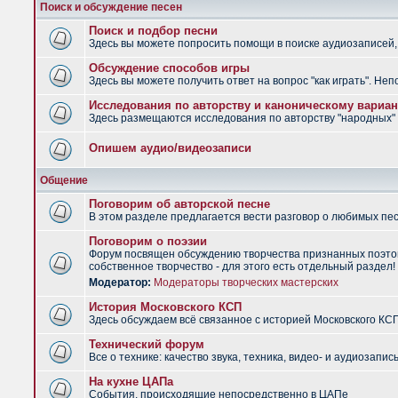
Поиск и обсуждение песен
Поиск и подбор песни
Здесь вы можете попросить помощи в поиске аудиозаписей, 
Обсуждение способов игры
Здесь вы можете получить ответ на вопрос "как играть". Не
Исследования по авторству и каноническому вариан
Здесь размещаются исследования по авторству "народных" п
Опишем аудио/видеозаписи
Общение
Поговорим об авторской песне
В этом разделе предлагается вести разговор о любимых песн
Поговорим о поэзии
Форум посвящен обсуждению творчества признанных поэтов
собственное творчество - для этого есть отдельный раздел!
Модератор:
Модераторы творческих мастерских
История Московского КСП
Здесь обсуждаем всё связанное с историей Московского КС
Технический форум
Все о технике: качество звука, техника, видео- и аудиозапись
На кухне ЦАПа
События, происходящие непосредственно в ЦАПе