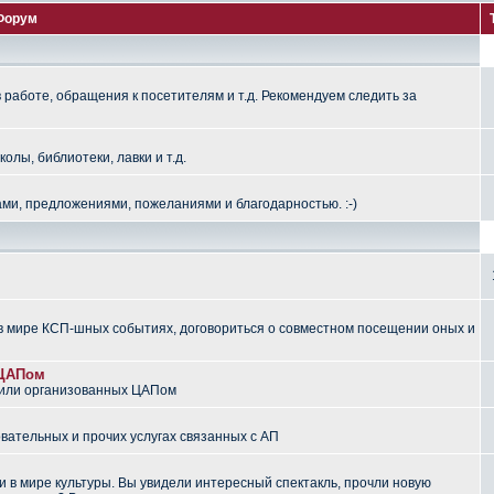
Форум
работе, обращения к посетителям и т.д. Рекомендуем следить за
лы, библиотеки, лавки и т.д.
ми, предложениями, пожеланиями и благодарностью. :-)
 мире КСП-шных событиях, договориться о совместном посещении оных и
 ЦАПом
 или организованных ЦАПом
вательных и прочих услугах связанных с АП
 в мире культуры. Вы увидели интересный спектакль, прочли новую