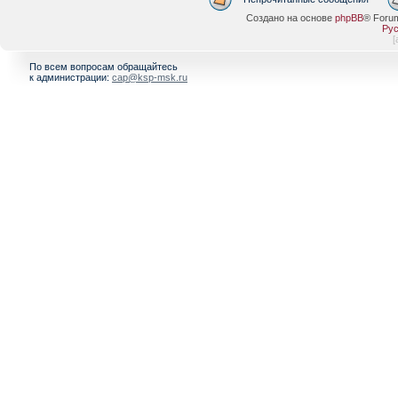
Создано на основе
phpBB
® Foru
Рус
[
По всем вопросам обращайтесь
к администрации:
cap@ksp-msk.ru