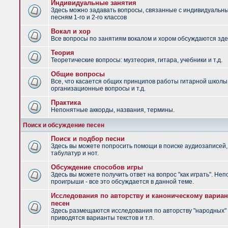
Индивидуальные занятия
Здесь можно задавать вопросы, связанные с индивидуальн
песням 1-го и 2-го классов
Вокал и хор
Все вопросы по занятиям вокалом и хором обсуждаются зде
Теория
Теоретические вопросы: музтеория, гитара, учебники и т.д.
Общие вопросы
Все, что касается общих принципов работы гитарной школы
организационные вопросы и т.д.
Практика
Непонятные аккорды, названия, термины.
Поиск и обсуждение песен
Поиск и подбор песни
Здесь вы можете попросить помощи в поиске аудиозаписей,
табулатур и нот.
Обсуждение способов игры
Здесь вы можете получить ответ на вопрос "как играть". Не
проигрыши - все это обсуждается в данной теме.
Исследования по авторству и каноническому вариан
песен
Здесь размещаются исследования по авторству "народных" 
приводятся варианты текстов и т.п.