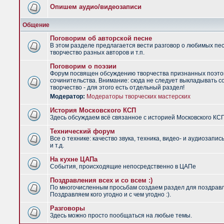
Опишем аудио/видеозаписи
Общение
Поговорим об авторской песне
В этом разделе предлагается вести разговор о любимых пес
творчество разных авторов и т.п.
Поговорим о поэзии
Форум посвящен обсуждению творчества признанных поэто
сочинительства. Внимание: сюда не следует выкладывать с
творчество - для этого есть отдельный раздел!
Модератор:
Модераторы творческих мастерских
История Московского КСП
Здесь обсуждаем всё связанное с историей Московского КС
Технический форум
Все о технике: качество звука, техника, видео- и аудиозапис
и т.д.
На кухне ЦАПа
События, происходящие непосредственно в ЦАПе
Поздравления всех и со всем :)
По многочисленным просьбам создаем раздел для поздрав
Поздравляем кого угодно и с чем угодно :).
Разговоры
Здесь можно просто пообщаться на любые темы.