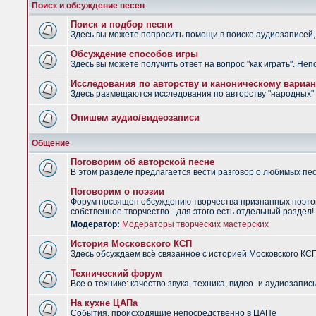
Поиск и обсуждение песен
Поиск и подбор песни
Здесь вы можете попросить помощи в поиске аудиозаписей, 
Обсуждение способов игры
Здесь вы можете получить ответ на вопрос "как играть". Не
Исследования по авторству и каноническому вариан
Здесь размещаются исследования по авторству "народных" п
Опишем аудио/видеозаписи
Общение
Поговорим об авторской песне
В этом разделе предлагается вести разговор о любимых песн
Поговорим о поэзии
Форум посвящен обсуждению творчества признанных поэтов
собственное творчество - для этого есть отдельный раздел!
Модератор:
Модераторы творческих мастерских
История Московского КСП
Здесь обсуждаем всё связанное с историей Московского КС
Технический форум
Все о технике: качество звука, техника, видео- и аудиозапись
На кухне ЦАПа
События, происходящие непосредственно в ЦАПе