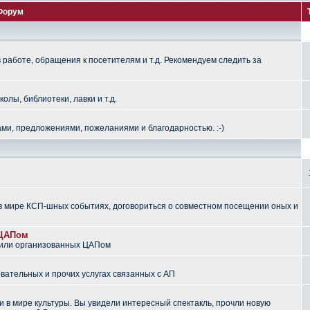
Форум
работе, обращения к посетителям и т.д. Рекомендуем следить за
лы, библиотеки, лавки и т.д.
ми, предложениями, пожеланиями и благодарностью. :-)
 мире КСП-шных событиях, договориться о совместном посещении оных и
 ЦАПом
 или организованных ЦАПом
вательных и прочих услугах связанных с АП
 в мире культуры. Вы увидели интересный спектакль, прочли новую