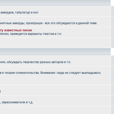
аккордов, табулатур и нот.
понятные аккорды, проигрыши - все это обсуждается в данной теме.
ту известных песен
есен, приводятся варианты текстов и т.п.
ях, обсуждать творчество разных авторов и т.п.
 и теории сочинительства. Внимание: сюда не следует выкладывать
П
, звукосниматели и т.д.