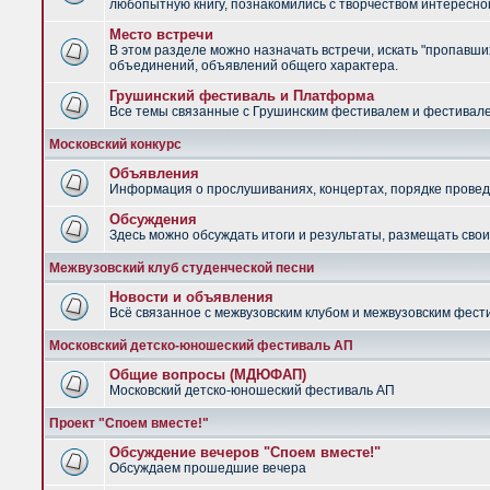
любопытную книгу, познакомились с творчеством интересно
Место встречи
В этом разделе можно назначать встречи, искать "пропавших
объединений, объявлений общего характера.
Грушинский фестиваль и Платформа
Все темы связанные с Грушинским фестивалем и фестив
Московский конкурс
Объявления
Информация о прослушиваниях, концертах, порядке провед
Обсуждения
Здесь можно обсуждать итоги и результаты, размещать сво
Межвузовский клуб студенческой песни
Новости и объявления
Всё связанное с межвузовским клубом и межвузовским фес
Московский детско-юношеский фестиваль АП
Общие вопросы (МДЮФАП)
Московский детско-юношеский фестиваль АП
Проект "Споем вместе!"
Обсуждение вечеров "Споем вместе!"
Обсуждаем прошедшие вечера