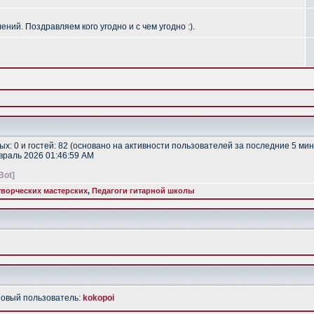
ий. Поздравляем кого угодно и с чем угодно :).
тых: 0 и гостей: 82 (основано на активности пользователей за последние 5 мин
евраль 2026 01:46:59 AM
Bot]
ворческих мастерских
,
Педагоги гитарной школы
Новый пользователь:
kokopoi