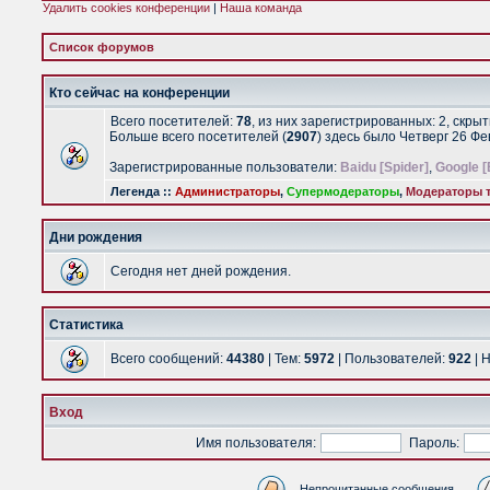
Удалить cookies конференции
|
Наша команда
Список форумов
Кто сейчас на конференции
Всего посетителей:
78
, из них зарегистрированных: 2, скры
Больше всего посетителей (
2907
) здесь было Четверг 26 Ф
Зарегистрированные пользователи:
Baidu [Spider]
,
Google [
Легенда ::
Администраторы
,
Супермодераторы
,
Модераторы т
Дни рождения
Сегодня нет дней рождения.
Статистика
Всего сообщений:
44380
| Тем:
5972
| Пользователей:
922
| 
Вход
Имя пользователя:
Пароль:
Непрочитанные сообщения