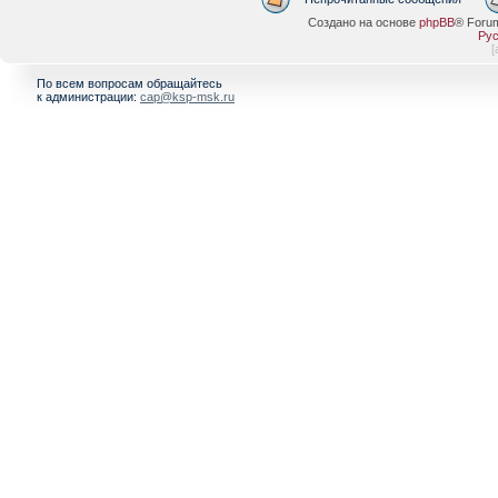
Создано на основе
phpBB
® Foru
Рус
[
По всем вопросам обращайтесь
к администрации:
cap@ksp-msk.ru