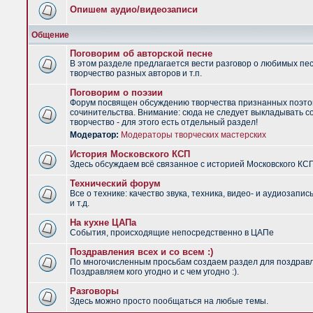
Опишем аудио/видеозаписи
Общение
Поговорим об авторской песне
В этом разделе предлагается вести разговор о любимых пес
творчество разных авторов и т.п.
Поговорим о поэзии
Форум посвящен обсуждению творчества признанных поэто
сочинительства. Внимание: сюда не следует выкладывать с
творчество - для этого есть отдельный раздел!
Модератор:
Модераторы творческих мастерских
История Московского КСП
Здесь обсуждаем всё связанное с историей Московского КС
Технический форум
Все о технике: качество звука, техника, видео- и аудиозапис
и т.д.
На кухне ЦАПа
События, происходящие непосредственно в ЦАПе
Поздравления всех и со всем :)
По многочисленным просьбам создаем раздел для поздрав
Поздравляем кого угодно и с чем угодно :).
Разговоры
Здесь можно просто пообщаться на любые темы.