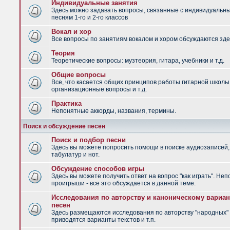
Индивидуальные занятия
Здесь можно задавать вопросы, связанные с индивидуальн
песням 1-го и 2-го классов
Вокал и хор
Все вопросы по занятиям вокалом и хором обсуждаются зде
Теория
Теоретические вопросы: музтеория, гитара, учебники и т.д.
Общие вопросы
Все, что касается общих принципов работы гитарной школы
организационные вопросы и т.д.
Практика
Непонятные аккорды, названия, термины.
Поиск и обсуждение песен
Поиск и подбор песни
Здесь вы можете попросить помощи в поиске аудиозаписей,
табулатур и нот.
Обсуждение способов игры
Здесь вы можете получить ответ на вопрос "как играть". Не
проигрыши - все это обсуждается в данной теме.
Исследования по авторству и каноническому вариан
песен
Здесь размещаются исследования по авторству "народных" 
приводятся варианты текстов и т.п.