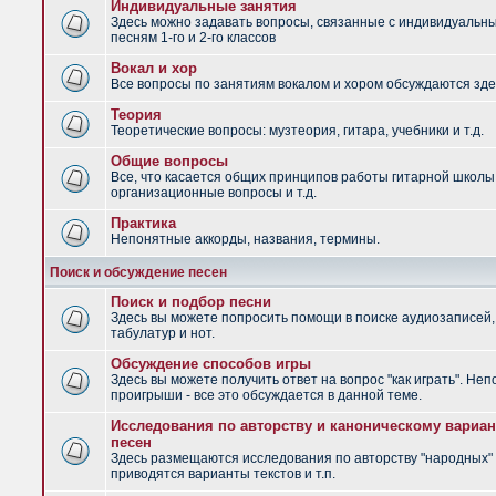
Индивидуальные занятия
Здесь можно задавать вопросы, связанные с индивидуальн
песням 1-го и 2-го классов
Вокал и хор
Все вопросы по занятиям вокалом и хором обсуждаются зде
Теория
Теоретические вопросы: музтеория, гитара, учебники и т.д.
Общие вопросы
Все, что касается общих принципов работы гитарной школы
организационные вопросы и т.д.
Практика
Непонятные аккорды, названия, термины.
Поиск и обсуждение песен
Поиск и подбор песни
Здесь вы можете попросить помощи в поиске аудиозаписей,
табулатур и нот.
Обсуждение способов игры
Здесь вы можете получить ответ на вопрос "как играть". Не
проигрыши - все это обсуждается в данной теме.
Исследования по авторству и каноническому вариан
песен
Здесь размещаются исследования по авторству "народных" 
приводятся варианты текстов и т.п.