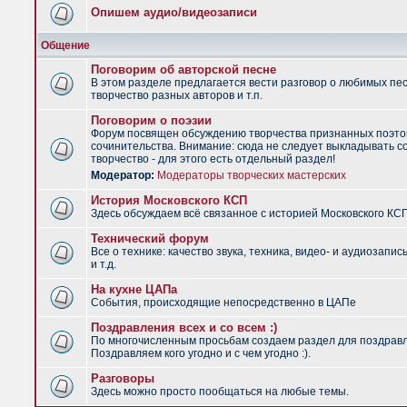
Опишем аудио/видеозаписи
Общение
Поговорим об авторской песне
В этом разделе предлагается вести разговор о любимых пес
творчество разных авторов и т.п.
Поговорим о поэзии
Форум посвящен обсуждению творчества признанных поэто
сочинительства. Внимание: сюда не следует выкладывать с
творчество - для этого есть отдельный раздел!
Модератор:
Модераторы творческих мастерских
История Московского КСП
Здесь обсуждаем всё связанное с историей Московского КС
Технический форум
Все о технике: качество звука, техника, видео- и аудиозапис
и т.д.
На кухне ЦАПа
События, происходящие непосредственно в ЦАПе
Поздравления всех и со всем :)
По многочисленным просьбам создаем раздел для поздрав
Поздравляем кого угодно и с чем угодно :).
Разговоры
Здесь можно просто пообщаться на любые темы.