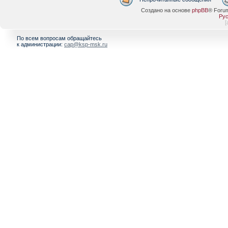
Создано на основе
phpBB
® Foru
Рус
[
По всем вопросам обращайтесь
к администрации:
cap@ksp-msk.ru