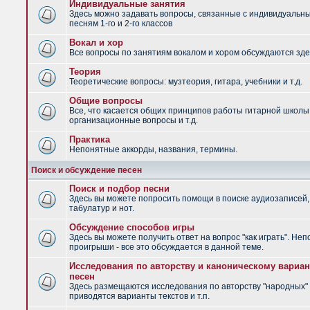
Индивидуальные занятия
Здесь можно задавать вопросы, связанные с индивидуальн
песням 1-го и 2-го классов
Вокал и хор
Все вопросы по занятиям вокалом и хором обсуждаются зде
Теория
Теоретические вопросы: музтеория, гитара, учебники и т.д.
Общие вопросы
Все, что касается общих принципов работы гитарной школы
организационные вопросы и т.д.
Практика
Непонятные аккорды, названия, термины.
Поиск и обсуждение песен
Поиск и подбор песни
Здесь вы можете попросить помощи в поиске аудиозаписей,
табулатур и нот.
Обсуждение способов игры
Здесь вы можете получить ответ на вопрос "как играть". Не
проигрыши - все это обсуждается в данной теме.
Исследования по авторству и каноническому вариан
песен
Здесь размещаются исследования по авторству "народных" 
приводятся варианты текстов и т.п.