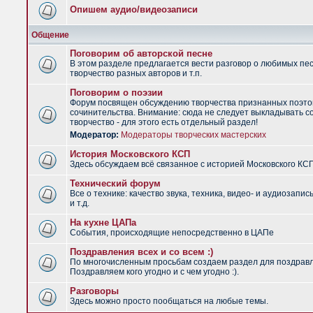
Опишем аудио/видеозаписи
Общение
Поговорим об авторской песне
В этом разделе предлагается вести разговор о любимых пес
творчество разных авторов и т.п.
Поговорим о поэзии
Форум посвящен обсуждению творчества признанных поэто
сочинительства. Внимание: сюда не следует выкладывать с
творчество - для этого есть отдельный раздел!
Модератор:
Модераторы творческих мастерских
История Московского КСП
Здесь обсуждаем всё связанное с историей Московского КС
Технический форум
Все о технике: качество звука, техника, видео- и аудиозапис
и т.д.
На кухне ЦАПа
События, происходящие непосредственно в ЦАПе
Поздравления всех и со всем :)
По многочисленным просьбам создаем раздел для поздрав
Поздравляем кого угодно и с чем угодно :).
Разговоры
Здесь можно просто пообщаться на любые темы.