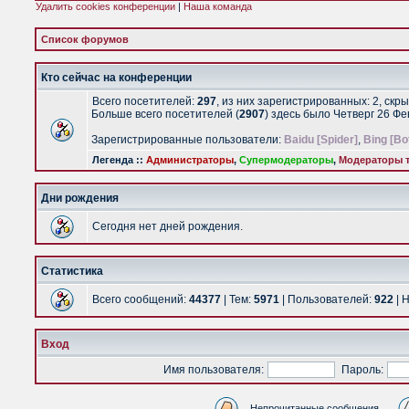
Удалить cookies конференции
|
Наша команда
Список форумов
Кто сейчас на конференции
Всего посетителей:
297
, из них зарегистрированных: 2, скр
Больше всего посетителей (
2907
) здесь было Четверг 26 Ф
Зарегистрированные пользователи:
Baidu [Spider]
,
Bing [Bo
Легенда ::
Администраторы
,
Супермодераторы
,
Модераторы т
Дни рождения
Сегодня нет дней рождения.
Статистика
Всего сообщений:
44377
| Тем:
5971
| Пользователей:
922
| 
Вход
Имя пользователя:
Пароль:
Непрочитанные сообщения