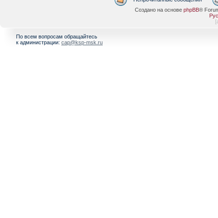
Создано на основе
phpBB
® Foru
Рус
[
По всем вопросам обращайтесь
к администрации:
cap@ksp-msk.ru