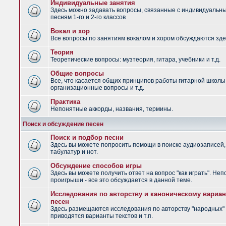
Индивидуальные занятия
Здесь можно задавать вопросы, связанные с индивидуальн
песням 1-го и 2-го классов
Вокал и хор
Все вопросы по занятиям вокалом и хором обсуждаются зде
Теория
Теоретические вопросы: музтеория, гитара, учебники и т.д.
Общие вопросы
Все, что касается общих принципов работы гитарной школы
организационные вопросы и т.д.
Практика
Непонятные аккорды, названия, термины.
Поиск и обсуждение песен
Поиск и подбор песни
Здесь вы можете попросить помощи в поиске аудиозаписей,
табулатур и нот.
Обсуждение способов игры
Здесь вы можете получить ответ на вопрос "как играть". Не
проигрыши - все это обсуждается в данной теме.
Исследования по авторству и каноническому вариан
песен
Здесь размещаются исследования по авторству "народных" 
приводятся варианты текстов и т.п.