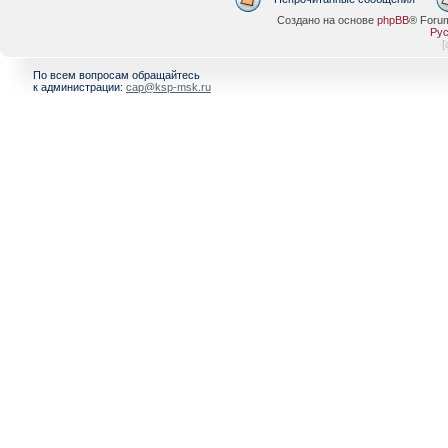
Создано на основе
phpBB
® Foru
Рус
[
По всем вопросам обращайтесь
к администрации:
cap@ksp-msk.ru