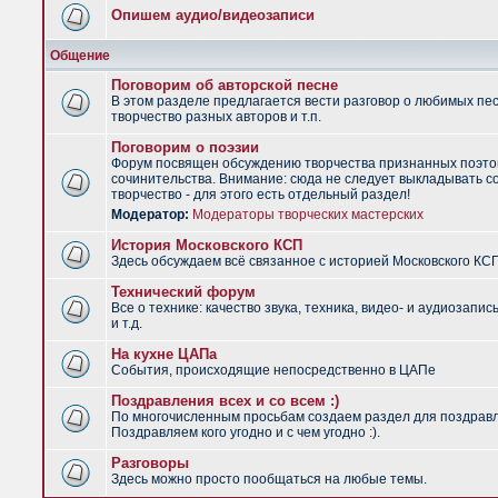
Опишем аудио/видеозаписи
Общение
Поговорим об авторской песне
В этом разделе предлагается вести разговор о любимых пес
творчество разных авторов и т.п.
Поговорим о поэзии
Форум посвящен обсуждению творчества признанных поэто
сочинительства. Внимание: сюда не следует выкладывать с
творчество - для этого есть отдельный раздел!
Модератор:
Модераторы творческих мастерских
История Московского КСП
Здесь обсуждаем всё связанное с историей Московского КС
Технический форум
Все о технике: качество звука, техника, видео- и аудиозапис
и т.д.
На кухне ЦАПа
События, происходящие непосредственно в ЦАПе
Поздравления всех и со всем :)
По многочисленным просьбам создаем раздел для поздрав
Поздравляем кого угодно и с чем угодно :).
Разговоры
Здесь можно просто пообщаться на любые темы.