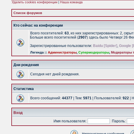
Удалить cookies конференции
|
Наша команда
Список форумов
Кто сейчас на конференции
Всего посетителей:
63
, из них зарегистрированных: 2, скры
Больше всего посетителей (
2907
) здесь было Четверг 26 Ф
Зарегистрированные пользователи:
Baidu [Spider]
,
Google [
Легенда ::
Администраторы
,
Супермодераторы
,
Модераторы т
Дни рождения
Сегодня нет дней рождения.
Статистика
Всего сообщений:
44377
| Тем:
5971
| Пользователей:
922
| 
Вход
Имя пользователя:
Пароль:
Непрочитанные сообщения