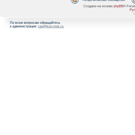
Создано на основе
phpBB
® Foru
Рус
[
По всем вопросам обращайтесь
к администрации:
cap@ksp-msk.ru