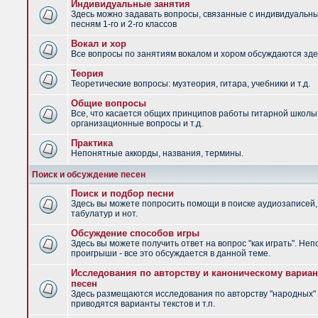
Индивидуальные занятия
Здесь можно задавать вопросы, связанные с индивидуальн
песням 1-го и 2-го классов
Вокал и хор
Все вопросы по занятиям вокалом и хором обсуждаются зде
Теория
Теоретические вопросы: музтеория, гитара, учебники и т.д.
Общие вопросы
Все, что касается общих принципов работы гитарной школы
организационные вопросы и т.д.
Практика
Непонятные аккорды, названия, термины.
Поиск и обсуждение песен
Поиск и подбор песни
Здесь вы можете попросить помощи в поиске аудиозаписей,
табулатур и нот.
Обсуждение способов игры
Здесь вы можете получить ответ на вопрос "как играть". Не
проигрыши - все это обсуждается в данной теме.
Исследования по авторству и каноническому вариан
песен
Здесь размещаются исследования по авторству "народных" 
приводятся варианты текстов и т.п.