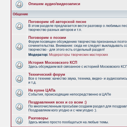
Опишем аудио/видеозаписи
Общение
Поговорим об авторской песне
В этом разделе предлагается вести разговор о любимых пес
творчество разных авторов и т.п.
Поговорим о поэзии
Форум посвящен обсуждению творчества признанных поэто
сочинительства. Внимание: сюда не следует выкладывать с
творчество - для этого есть отдельный раздел!
Модератор:
Модераторы творческих мастерских
История Московского КСП
Здесь обсуждаем всё связанное с историей Московского КС
Технический форум
Все о технике: качество звука, техника, видео- и аудиозапис
и т.д.
На кухне ЦАПа
События, происходящие непосредственно в ЦАПе
Поздравления всех и со всем :)
По многочисленным просьбам создаем раздел для поздрав
Поздравляем кого угодно и с чем угодно :).
Разговоры
Здесь можно просто пообщаться на любые темы.