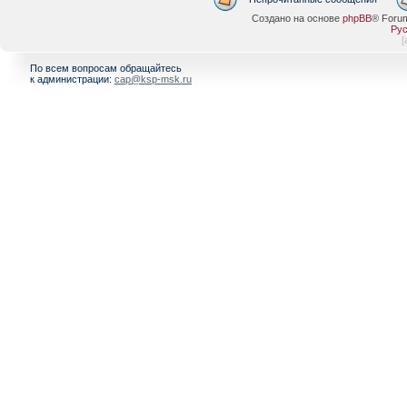
Создано на основе
phpBB
® Foru
Рус
[
По всем вопросам обращайтесь
к администрации:
cap@ksp-msk.ru