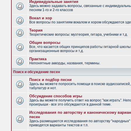
Индивидуальные занятия
Здесь можно задавать вопросы, связанные с индивидуальн
песням 1-го и 2-го классов
Вокал и хор
Все вопросы по занятиям вокалом и хором обсуждаются зде
Теория
Теоретические вопросы: музтеория, гитара, учебники и т.д.
Общие вопросы
Все, что касается общих принципов работы гитарной школы
организационные вопросы и т.д.
Практика
Непонятные аккорды, названия, термины.
Поиск и обсуждение песен
Поиск и подбор песни
Здесь вы можете попросить помощи в поиске аудиозаписей,
табулатур и нот.
Обсуждение способов игры
Здесь вы можете получить ответ на вопрос "как играть". Не
проигрыши - все это обсуждается в данной теме.
Исследования по авторству и каноническому вариан
песен
Здесь размещаются исследования по авторству "народных" 
приводятся варианты текстов и т.п.