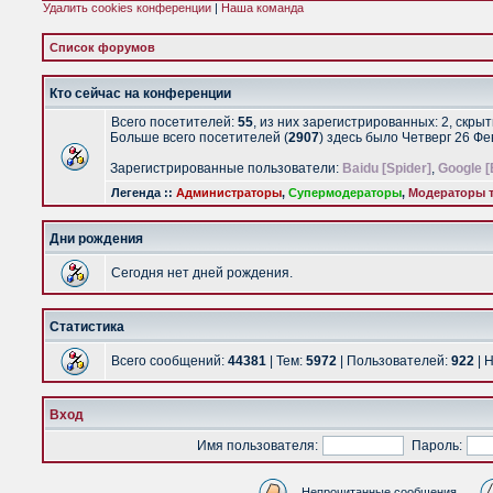
Удалить cookies конференции
|
Наша команда
Список форумов
Кто сейчас на конференции
Всего посетителей:
55
, из них зарегистрированных: 2, скры
Больше всего посетителей (
2907
) здесь было Четверг 26 Ф
Зарегистрированные пользователи:
Baidu [Spider]
,
Google [
Легенда ::
Администраторы
,
Супермодераторы
,
Модераторы т
Дни рождения
Сегодня нет дней рождения.
Статистика
Всего сообщений:
44381
| Тем:
5972
| Пользователей:
922
| 
Вход
Имя пользователя:
Пароль:
Непрочитанные сообщения