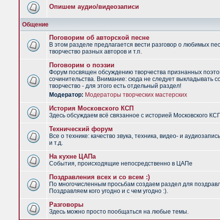
Опишем аудио/видеозаписи
Общение
Поговорим об авторской песне
В этом разделе предлагается вести разговор о любимых пес
творчество разных авторов и т.п.
Поговорим о поэзии
Форум посвящен обсуждению творчества признанных поэто
сочинительства. Внимание: сюда не следует выкладывать с
творчество - для этого есть отдельный раздел!
Модератор:
Модераторы творческих мастерских
История Московского КСП
Здесь обсуждаем всё связанное с историей Московского КС
Технический форум
Все о технике: качество звука, техника, видео- и аудиозапис
и т.д.
На кухне ЦАПа
События, происходящие непосредственно в ЦАПе
Поздравления всех и со всем :)
По многочисленным просьбам создаем раздел для поздрав
Поздравляем кого угодно и с чем угодно :).
Разговоры
Здесь можно просто пообщаться на любые темы.