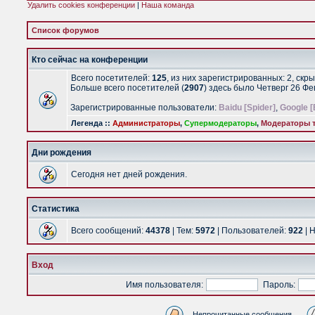
Удалить cookies конференции
|
Наша команда
Список форумов
Кто сейчас на конференции
Всего посетителей:
125
, из них зарегистрированных: 2, скр
Больше всего посетителей (
2907
) здесь было Четверг 26 Ф
Зарегистрированные пользователи:
Baidu [Spider]
,
Google [
Легенда ::
Администраторы
,
Супермодераторы
,
Модераторы т
Дни рождения
Сегодня нет дней рождения.
Статистика
Всего сообщений:
44378
| Тем:
5972
| Пользователей:
922
| 
Вход
Имя пользователя:
Пароль:
Непрочитанные сообщения