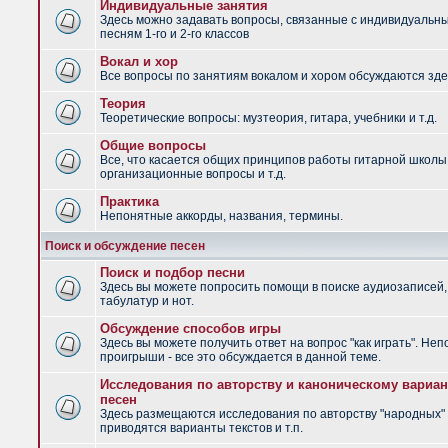
Индивидуальные занятия
Здесь можно задавать вопросы, связанные с индивидуальн
песням 1-го и 2-го классов
Вокал и хор
Все вопросы по занятиям вокалом и хором обсуждаются зде
Теория
Теоретические вопросы: музтеория, гитара, учебники и т.д.
Общие вопросы
Все, что касается общих принципов работы гитарной школы
организационные вопросы и т.д.
Практика
Непонятные аккорды, названия, термины.
Поиск и обсуждение песен
Поиск и подбор песни
Здесь вы можете попросить помощи в поиске аудиозаписей,
табулатур и нот.
Обсуждение способов игры
Здесь вы можете получить ответ на вопрос "как играть". Не
проигрыши - все это обсуждается в данной теме.
Исследования по авторству и каноническому вариан
песен
Здесь размещаются исследования по авторству "народных" 
приводятся варианты текстов и т.п.