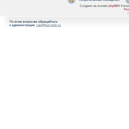
Создано на основе
phpBB
® Foru
Рус
[
По всем вопросам обращайтесь
к администрации:
cap@ksp-msk.ru