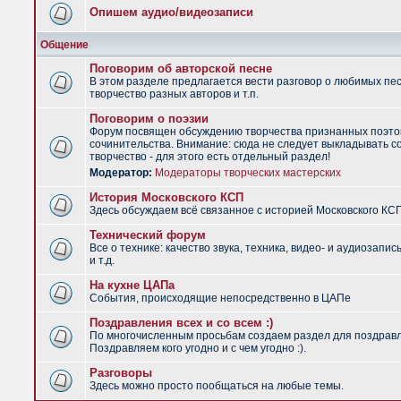
Опишем аудио/видеозаписи
Общение
Поговорим об авторской песне
В этом разделе предлагается вести разговор о любимых пес
творчество разных авторов и т.п.
Поговорим о поэзии
Форум посвящен обсуждению творчества признанных поэто
сочинительства. Внимание: сюда не следует выкладывать с
творчество - для этого есть отдельный раздел!
Модератор:
Модераторы творческих мастерских
История Московского КСП
Здесь обсуждаем всё связанное с историей Московского КС
Технический форум
Все о технике: качество звука, техника, видео- и аудиозапис
и т.д.
На кухне ЦАПа
События, происходящие непосредственно в ЦАПе
Поздравления всех и со всем :)
По многочисленным просьбам создаем раздел для поздрав
Поздравляем кого угодно и с чем угодно :).
Разговоры
Здесь можно просто пообщаться на любые темы.