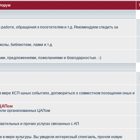
Форум
работе, обращения к посетителям и т.д. Рекомендуем следить за
лы, библиотеки, лавки и т.д.
ми, предложениями, пожеланиями и благодарностью. :-)
 мире КСП-шных событиях, договориться о совместном посещении оных и
 ЦАПом
 или организованных ЦАПом
вательных и прочих услугах связанных с АП
 в мире культуры. Вы увидели интересный спектакль, прочли новую