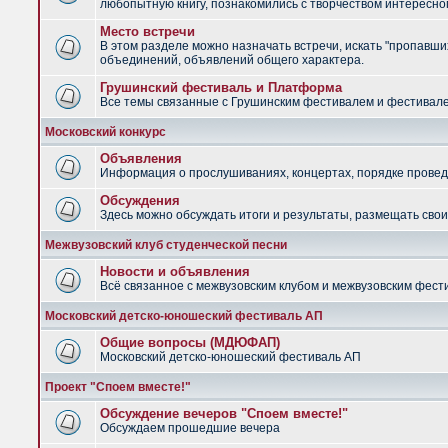
любопытную книгу, познакомились с творчеством интересно
Место встречи
В этом разделе можно назначать встречи, искать "пропавших
объединений, объявлений общего характера.
Грушинский фестиваль и Платформа
Все темы связанные с Грушинским фестивалем и фестив
Московский конкурс
Объявления
Информация о прослушиваниях, концертах, порядке провед
Обсуждения
Здесь можно обсуждать итоги и результаты, размещать сво
Межвузовский клуб студенческой песни
Новости и объявления
Всё связанное с межвузовским клубом и межвузовским фес
Московский детско-юношеский фестиваль АП
Общие вопросы (МДЮФАП)
Московский детско-юношеский фестиваль АП
Проект "Споем вместе!"
Обсуждение вечеров "Споем вместе!"
Обсуждаем прошедшие вечера