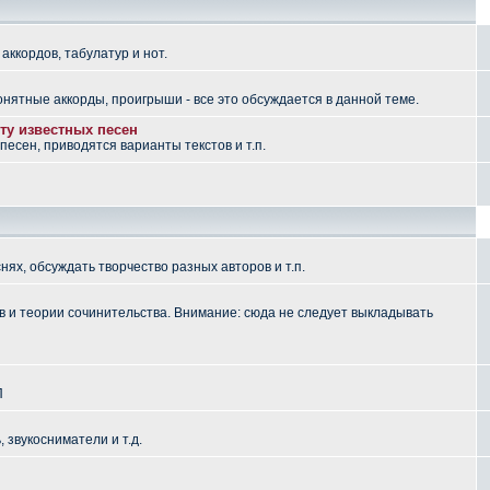
аккордов, табулатур и нот.
понятные аккорды, проигрыши - все это обсуждается в данной теме.
ту известных песен
есен, приводятся варианты текстов и т.п.
ях, обсуждать творчество разных авторов и т.п.
 и теории сочинительства. Внимание: сюда не следует выкладывать
П
, звукосниматели и т.д.