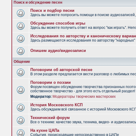
Поиск и обсуждение песен
Поиск и подбор песни
Здесь вы можете попросить помощи в поиске аудиозаписей, 
Обсуждение способов игры
Здесь вы можете получить ответ на вопрос "как играть". Не
Исследования по авторству и каноническому вариан
Здесь размещаются исследования по авторству "народных" п
Опишем аудио/видеозаписи
Общение
Поговорим об авторской песне
В этом разделе предлагается вести разговор о любимых песн
Поговорим о поэзии
Форум посвящен обсуждению творчества признанных поэтов
собственное творчество - для этого есть отдельный раздел!
Модератор:
Модераторы творческих мастерских
История Московского КСП
Здесь обсуждаем всё связанное с историей Московского КС
Технический форум
Все о технике: качество звука, техника, видео- и аудиозапись
На кухне ЦАПа
События, происходящие непосредственно в ЦАПе