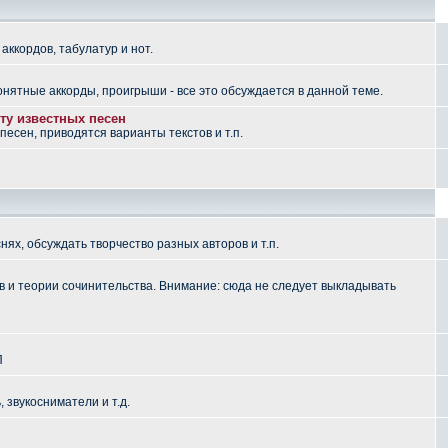
аккордов, табулатур и нот.
понятные аккорды, проигрыши - все это обсуждается в данной теме.
ту известных песен
есен, приводятся варианты текстов и т.п.
ях, обсуждать творчество разных авторов и т.п.
 и теории сочинительства. Внимание: сюда не следует выкладывать
П
, звукосниматели и т.д.