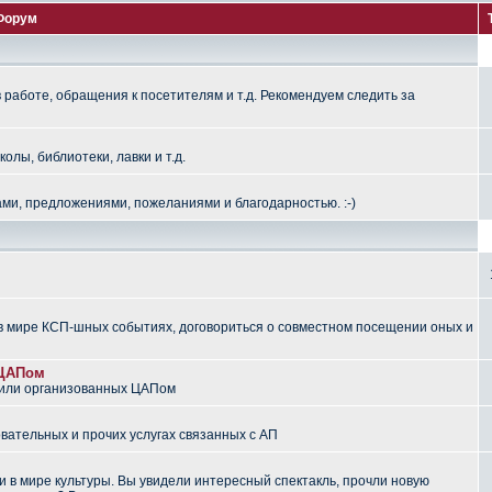
Форум
работе, обращения к посетителям и т.д. Рекомендуем следить за
лы, библиотеки, лавки и т.д.
ми, предложениями, пожеланиями и благодарностью. :-)
 мире КСП-шных событиях, договориться о совместном посещении оных и
 ЦАПом
 или организованных ЦАПом
вательных и прочих услугах связанных с АП
 в мире культуры. Вы увидели интересный спектакль, прочли новую