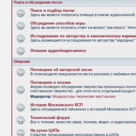
Поиск и обсуждение песен
Поиск и подбор песни
Здесь вы можете попросить помощи в поиске аудиозаписей, 
Обсуждение способов игры
Здесь вы можете получить ответ на вопрос "как играть". Не
Исследования по авторству и каноническому вариан
Здесь размещаются исследования по авторству "народных" п
Опишем аудио/видеозаписи
Общение
Поговорим об авторской песне
В этом разделе предлагается вести разговор о любимых песн
Поговорим о поэзии
Форум посвящен обсуждению творчества признанных поэтов
собственное творчество - для этого есть отдельный раздел!
Модератор:
Модераторы творческих мастерских
История Московского КСП
Здесь обсуждаем всё связанное с историей Московского КС
Технический форум
Все о технике: качество звука, техника, видео- и аудиозапись
На кухне ЦАПа
События, происходящие непосредственно в ЦАПе