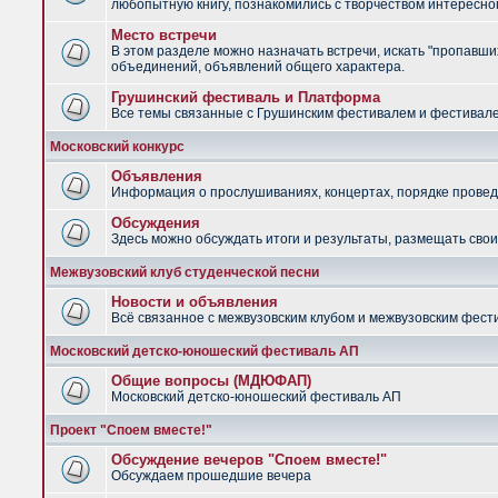
любопытную книгу, познакомились с творчеством интересно
Место встречи
В этом разделе можно назначать встречи, искать "пропавших
объединений, объявлений общего характера.
Грушинский фестиваль и Платформа
Все темы связанные с Грушинским фестивалем и фестив
Московский конкурс
Объявления
Информация о прослушиваниях, концертах, порядке провед
Обсуждения
Здесь можно обсуждать итоги и результаты, размещать сво
Межвузовский клуб студенческой песни
Новости и объявления
Всё связанное с межвузовским клубом и межвузовским фес
Московский детско-юношеский фестиваль АП
Общие вопросы (МДЮФАП)
Московский детско-юношеский фестиваль АП
Проект "Споем вместе!"
Обсуждение вечеров "Споем вместе!"
Обсуждаем прошедшие вечера