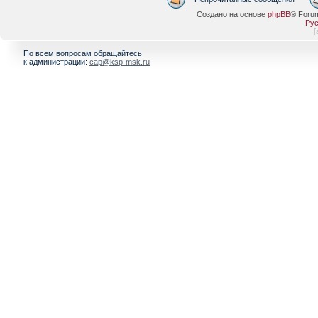
Создано на основе
phpBB
® Foru
Рус
[
По всем вопросам обращайтесь
к администрации:
cap@ksp-msk.ru