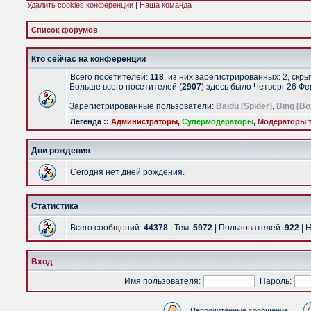
Удалить cookies конференции
|
Наша команда
Список форумов
Кто сейчас на конференции
Всего посетителей:
118
, из них зарегистрированных: 2, скр
Больше всего посетителей (
2907
) здесь было Четверг 26 Ф
Зарегистрированные пользователи:
Baidu [Spider]
,
Bing [Bo
Легенда ::
Администраторы
,
Супермодераторы
,
Модераторы т
Дни рождения
Сегодня нет дней рождения.
Статистика
Всего сообщений:
44378
| Тем:
5972
| Пользователей:
922
| 
Вход
Имя пользователя:
Пароль:
Непрочитанные сообщения