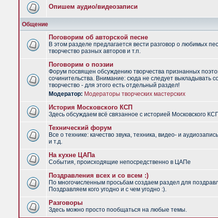
Опишем аудио/видеозаписи
Общение
Поговорим об авторской песне
В этом разделе предлагается вести разговор о любимых пес
творчество разных авторов и т.п.
Поговорим о поэзии
Форум посвящен обсуждению творчества признанных поэто
сочинительства. Внимание: сюда не следует выкладывать с
творчество - для этого есть отдельный раздел!
Модератор:
Модераторы творческих мастерских
История Московского КСП
Здесь обсуждаем всё связанное с историей Московского КС
Технический форум
Все о технике: качество звука, техника, видео- и аудиозапис
и т.д.
На кухне ЦАПа
События, происходящие непосредственно в ЦАПе
Поздравления всех и со всем :)
По многочисленным просьбам создаем раздел для поздрав
Поздравляем кого угодно и с чем угодно :).
Разговоры
Здесь можно просто пообщаться на любые темы.