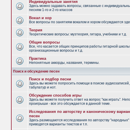
Индивидуальные занятия
Здесь можно задавать вопросы, связанные с индивидуальн
песням 1-го и 2-го классов
Вокал и хор
Все вопросы по занятиям вокалом и хором обсуждаются зде
Теория
Теоретические вопросы: музтеория, гитара, учебники и т.д.
Общие вопросы
Все, что касается общих принципов работы гитарной школы
организационные вопросы и т.д.
Практика
Непонятные аккорды, названия, термины.
Поиск и обсуждение песен
Поиск и подбор песни
Здесь вы можете попросить помощи в поиске аудиозаписей,
табулатур и нот.
Обсуждение способов игры
Здесь вы можете получить ответ на вопрос "как играть". Не
проигрыши - все это обсуждается в данной теме.
Исследования по авторству и каноническому вариан
песен
Здесь размещаются исследования по авторству "народных" 
приводятся варианты текстов и т.п.