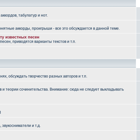
аккордов, табулатур и нот.
понятные аккорды, проигрыши - все это обсуждается в данной теме.
ту известных песен
есен, приводятся варианты текстов и т.п.
ях, обсуждать творчество разных авторов и т.п.
 и теории сочинительства. Внимание: сюда не следует выкладывать
П
, звукосниматели и т.д.