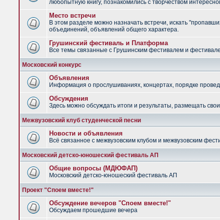
любопытную книгу, познакомились с творчеством интересно
Место встречи
В этом разделе можно назначать встречи, искать "пропавших
объединений, объявлений общего характера.
Грушинский фестиваль и Платформа
Все темы связанные с Грушинским фестивалем и фестив
Московский конкурс
Объявления
Информация о прослушиваниях, концертах, порядке провед
Обсуждения
Здесь можно обсуждать итоги и результаты, размещать сво
Межвузовский клуб студенческой песни
Новости и объявления
Всё связанное с межвузовским клубом и межвузовским фес
Московский детско-юношеский фестиваль АП
Общие вопросы (МДЮФАП)
Московский детско-юношеский фестиваль АП
Проект "Споем вместе!"
Обсуждение вечеров "Споем вместе!"
Обсуждаем прошедшие вечера