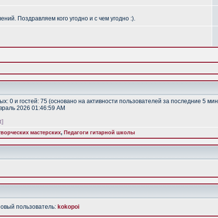
ий. Поздравляем кого угодно и с чем угодно :).
тых: 0 и гостей: 75 (основано на активности пользователей за последние 5 мин
евраль 2026 01:46:59 AM
t]
ворческих мастерских
,
Педагоги гитарной школы
Новый пользователь:
kokopoi