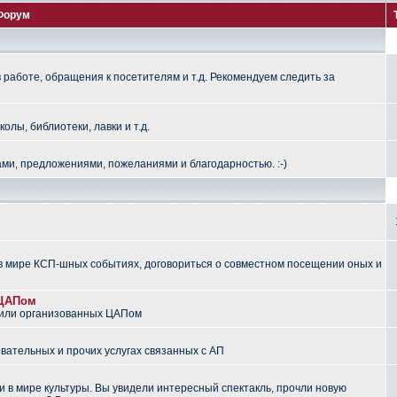
Форум
работе, обращения к посетителям и т.д. Рекомендуем следить за
лы, библиотеки, лавки и т.д.
ми, предложениями, пожеланиями и благодарностью. :-)
 мире КСП-шных событиях, договориться о совместном посещении оных и
 ЦАПом
 или организованных ЦАПом
вательных и прочих услугах связанных с АП
 в мире культуры. Вы увидели интересный спектакль, прочли новую