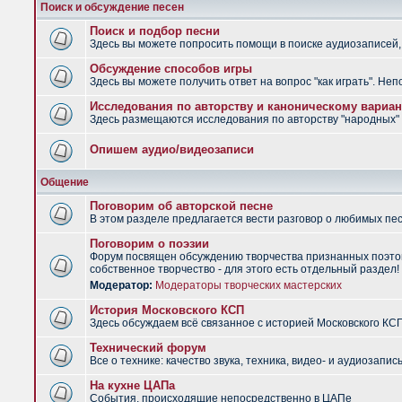
Поиск и обсуждение песен
Поиск и подбор песни
Здесь вы можете попросить помощи в поиске аудиозаписей, 
Обсуждение способов игры
Здесь вы можете получить ответ на вопрос "как играть". Не
Исследования по авторству и каноническому вариан
Здесь размещаются исследования по авторству "народных" п
Опишем аудио/видеозаписи
Общение
Поговорим об авторской песне
В этом разделе предлагается вести разговор о любимых песн
Поговорим о поэзии
Форум посвящен обсуждению творчества признанных поэтов
собственное творчество - для этого есть отдельный раздел!
Модератор:
Модераторы творческих мастерских
История Московского КСП
Здесь обсуждаем всё связанное с историей Московского КС
Технический форум
Все о технике: качество звука, техника, видео- и аудиозапись
На кухне ЦАПа
События, происходящие непосредственно в ЦАПе