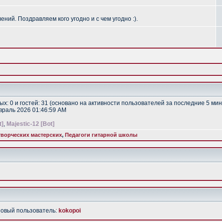
ий. Поздравляем кого угодно и с чем угодно :).
тых: 0 и гостей: 31 (основано на активности пользователей за последние 5 мин
евраль 2026 01:46:59 AM
t]
,
Majestic-12 [Bot]
ворческих мастерских
,
Педагоги гитарной школы
Новый пользователь:
kokopoi