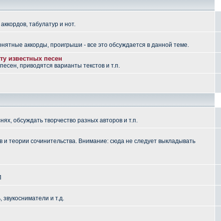
аккордов, табулатур и нот.
понятные аккорды, проигрыши - все это обсуждается в данной теме.
ту известных песен
есен, приводятся варианты текстов и т.п.
ях, обсуждать творчество разных авторов и т.п.
 и теории сочинительства. Внимание: сюда не следует выкладывать
П
, звукосниматели и т.д.