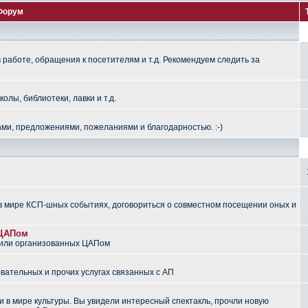
Форум
работе, обращения к посетителям и т.д. Рекомендуем следить за
лы, библиотеки, лавки и т.д.
ми, предложениями, пожеланиями и благодарностью. :-)
 мире КСП-шных событиях, договориться о совместном посещении оных и
 ЦАПом
 или организованных ЦАПом
вательных и прочих услугах связанных с АП
 в мире культуры. Вы увидели интересный спектакль, прочли новую