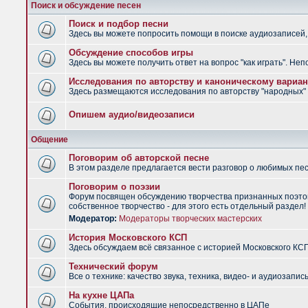
Поиск и обсуждение песен
Поиск и подбор песни
Здесь вы можете попросить помощи в поиске аудиозаписей, 
Обсуждение способов игры
Здесь вы можете получить ответ на вопрос "как играть". Не
Исследования по авторству и каноническому вариан
Здесь размещаются исследования по авторству "народных" п
Опишем аудио/видеозаписи
Общение
Поговорим об авторской песне
В этом разделе предлагается вести разговор о любимых песн
Поговорим о поэзии
Форум посвящен обсуждению творчества признанных поэтов
собственное творчество - для этого есть отдельный раздел!
Модератор:
Модераторы творческих мастерских
История Московского КСП
Здесь обсуждаем всё связанное с историей Московского КС
Технический форум
Все о технике: качество звука, техника, видео- и аудиозапись
На кухне ЦАПа
События, происходящие непосредственно в ЦАПе