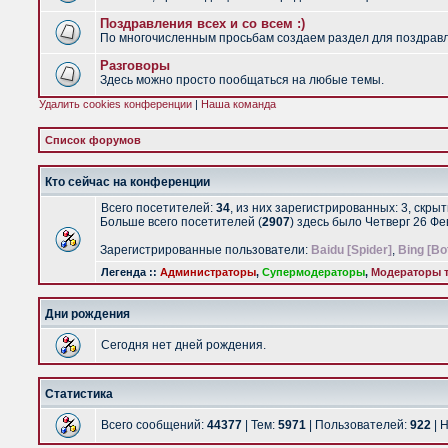
Поздравления всех и со всем :)
По многочисленным просьбам создаем раздел для поздравлен
Разговоры
Здесь можно просто пообщаться на любые темы.
Удалить cookies конференции
|
Наша команда
Список форумов
Кто сейчас на конференции
Всего посетителей:
34
, из них зарегистрированных: 3, скры
Больше всего посетителей (
2907
) здесь было Четверг 26 Ф
Зарегистрированные пользователи:
Baidu [Spider]
,
Bing [Bo
Легенда ::
Администраторы
,
Супермодераторы
,
Модераторы т
Дни рождения
Сегодня нет дней рождения.
Статистика
Всего сообщений:
44377
| Тем:
5971
| Пользователей:
922
| 