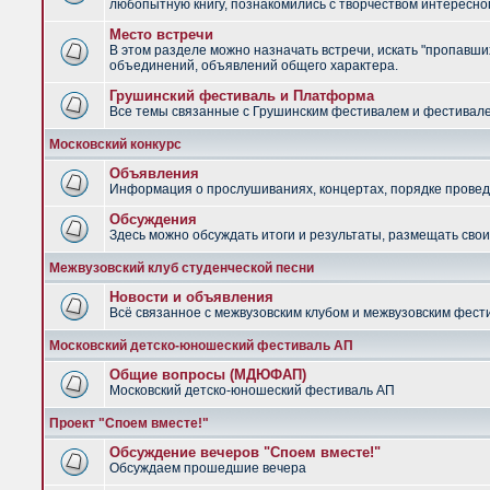
любопытную книгу, познакомились с творчеством интересно
Место встречи
В этом разделе можно назначать встречи, искать "пропавших
объединений, объявлений общего характера.
Грушинский фестиваль и Платформа
Все темы связанные с Грушинским фестивалем и фестив
Московский конкурс
Объявления
Информация о прослушиваниях, концертах, порядке провед
Обсуждения
Здесь можно обсуждать итоги и результаты, размещать сво
Межвузовский клуб студенческой песни
Новости и объявления
Всё связанное с межвузовским клубом и межвузовским фес
Московский детско-юношеский фестиваль АП
Общие вопросы (МДЮФАП)
Московский детско-юношеский фестиваль АП
Проект "Споем вместе!"
Обсуждение вечеров "Споем вместе!"
Обсуждаем прошедшие вечера