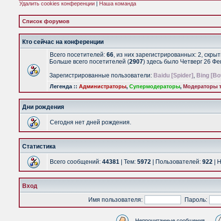
Удалить cookies конференции
|
Наша команда
Список форумов
Кто сейчас на конференции
Всего посетителей:
66
, из них зарегистрированных: 2, скры
Больше всего посетителей (
2907
) здесь было Четверг 26 Ф
Зарегистрированные пользователи:
Baidu [Spider]
,
Bing [Bo
Легенда ::
Администраторы
,
Супермодераторы
,
Модераторы т
Дни рождения
Сегодня нет дней рождения.
Статистика
Всего сообщений:
44381
| Тем:
5972
| Пользователей:
922
| 
Вход
Имя пользователя:
Пароль:
Непрочитанные сообщения