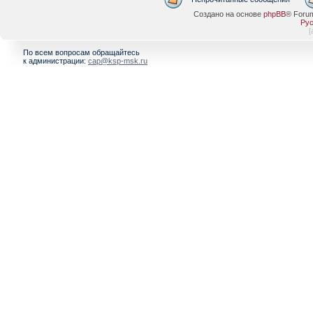
Создано на основе
phpBB
® Foru
Рус
[
По всем вопросам обращайтесь
к администрации:
cap@ksp-msk.ru