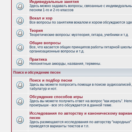
Индивидуальные занятия
Здесь можно задавать вопросы, связанные с индивидуальн
песням 1-го и 2-го классов
Вокал и хор
Все вопросы по занятиям вокалом и хором обсуждаются зде
Теория
Теоретические вопросы: музтеория, гитара, учебники и т.д.
Общие вопросы
Все, что касается общих принципов работы гитарной школы
организационные вопросы и т.д.
Практика
Непонятные аккорды, названия, термины.
Поиск и обсуждение песен
Поиск и подбор песни
Здесь вы можете попросить помощи в поиске аудиозаписей,
табулатур и нот.
Обсуждение способов игры
Здесь вы можете получить ответ на вопрос "как играть". Не
проигрыши - все это обсуждается в данной теме.
Исследования по авторству и каноническому вариан
песен
Здесь размещаются исследования по авторству "народных" 
приводятся варианты текстов и т.п.