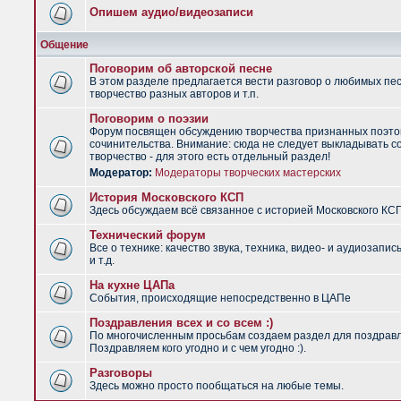
Опишем аудио/видеозаписи
Общение
Поговорим об авторской песне
В этом разделе предлагается вести разговор о любимых пес
творчество разных авторов и т.п.
Поговорим о поэзии
Форум посвящен обсуждению творчества признанных поэто
сочинительства. Внимание: сюда не следует выкладывать с
творчество - для этого есть отдельный раздел!
Модератор:
Модераторы творческих мастерских
История Московского КСП
Здесь обсуждаем всё связанное с историей Московского КС
Технический форум
Все о технике: качество звука, техника, видео- и аудиозапис
и т.д.
На кухне ЦАПа
События, происходящие непосредственно в ЦАПе
Поздравления всех и со всем :)
По многочисленным просьбам создаем раздел для поздрав
Поздравляем кого угодно и с чем угодно :).
Разговоры
Здесь можно просто пообщаться на любые темы.