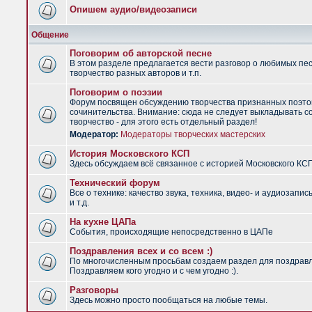
Опишем аудио/видеозаписи
Общение
Поговорим об авторской песне
В этом разделе предлагается вести разговор о любимых пес
творчество разных авторов и т.п.
Поговорим о поэзии
Форум посвящен обсуждению творчества признанных поэто
сочинительства. Внимание: сюда не следует выкладывать с
творчество - для этого есть отдельный раздел!
Модератор:
Модераторы творческих мастерских
История Московского КСП
Здесь обсуждаем всё связанное с историей Московского КС
Технический форум
Все о технике: качество звука, техника, видео- и аудиозапис
и т.д.
На кухне ЦАПа
События, происходящие непосредственно в ЦАПе
Поздравления всех и со всем :)
По многочисленным просьбам создаем раздел для поздрав
Поздравляем кого угодно и с чем угодно :).
Разговоры
Здесь можно просто пообщаться на любые темы.