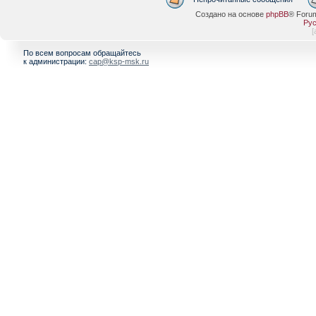
Создано на основе
phpBB
® Foru
Рус
[
По всем вопросам обращайтесь
к администрации:
cap@ksp-msk.ru