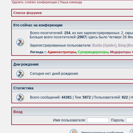
Удалить cookies конференции
|
Наша команда
Список форумов
Кто сейчас на конференции
Всего посетителей:
154
, из них зарегистрированных: 2, скр
Больше всего посетителей (
2907
) здесь было Четверг 26 Ф
Зарегистрированные пользователи:
Baidu [Spider]
,
Bing [Bo
Легенда ::
Администраторы
,
Супермодераторы
,
Модераторы т
Дни рождения
Сегодня нет дней рождения.
Статистика
Всего сообщений:
44381
| Тем:
5972
| Пользователей:
922
| 
Вход
Имя пользователя:
Пароль:
Непрочитанные сообщения