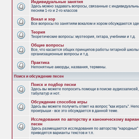
Индивидуальные занятия
Здесь можно задавать вопросы, связанные с индивидуальн
песням 1-го и 2-го классов
Вокал и хор
Все вопросы по занятиям вокалом и хором обсуждаются зде
Теория
Теоретические вопросы: музтеория, гитара, учебники и т.д.
Общие вопросы
Все, что касается общих принципов работы гитарной школы
организационные вопросы и т.д.
Практика
Непонятные аккорды, названия, термины.
Поиск и обсуждение песен
Поиск и подбор песни
Здесь вы можете попросить помощи в поиске аудиозаписей,
табулатур и нот.
Обсуждение способов игры
Здесь вы можете получить ответ на вопрос "как играть". Не
проигрыши - все это обсуждается в данной теме.
Исследования по авторству и каноническому вариан
песен
Здесь размещаются исследования по авторству "народных" 
приводятся варианты текстов и т.п.