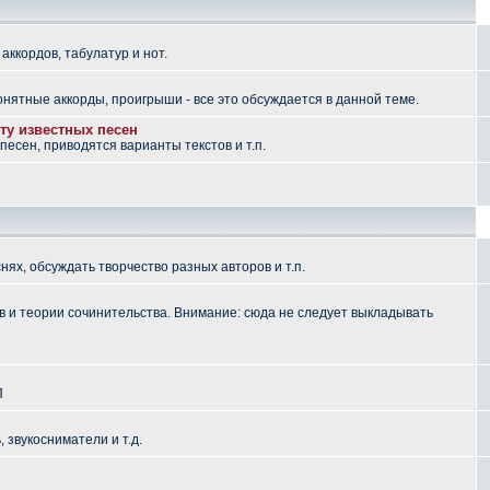
аккордов, табулатур и нот.
понятные аккорды, проигрыши - все это обсуждается в данной теме.
ту известных песен
есен, приводятся варианты текстов и т.п.
ях, обсуждать творчество разных авторов и т.п.
 и теории сочинительства. Внимание: сюда не следует выкладывать
П
, звукосниматели и т.д.