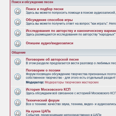
Поиск и обсуждение песен
Поиск и подбор песни
Здесь вы можете попросить помощи в поиске аудиозаписей, 
Обсуждение способов игры
Здесь вы можете получить ответ на вопрос "как играть". Не
Исследования по авторству и каноническому вариан
Здесь размещаются исследования по авторству "народных" п
Опишем аудио/видеозаписи
Общение
Поговорим об авторской песне
В этом разделе предлагается вести разговор о любимых песн
Поговорим о поэзии
Форум посвящен обсуждению творчества признанных поэтов
собственное творчество - для этого есть отдельный раздел!
Модератор:
Модераторы творческих мастерских
История Московского КСП
Здесь обсуждаем всё связанное с историей Московского КС
Технический форум
Все о технике: качество звука, техника, видео- и аудиозапись
На кухне ЦАПа
События, происходящие непосредственно в ЦАПе