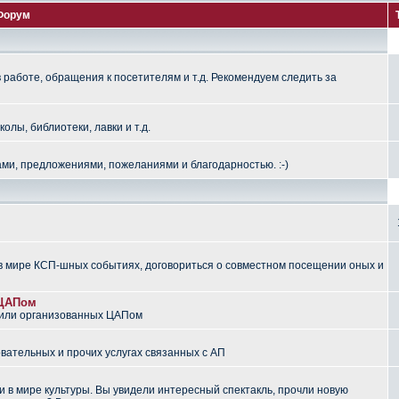
Форум
работе, обращения к посетителям и т.д. Рекомендуем следить за
лы, библиотеки, лавки и т.д.
ми, предложениями, пожеланиями и благодарностью. :-)
 мире КСП-шных событиях, договориться о совместном посещении оных и
 ЦАПом
 или организованных ЦАПом
вательных и прочих услугах связанных с АП
 в мире культуры. Вы увидели интересный спектакль, прочли новую