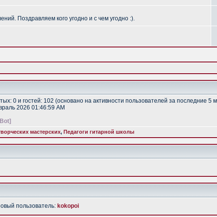
ий. Поздравляем кого угодно и с чем угодно :).
ытых: 0 и гостей: 102 (основано на активности пользователей за последние 5 
евраль 2026 01:46:59 AM
[Bot]
ворческих мастерских
,
Педагоги гитарной школы
Новый пользователь:
kokopoi