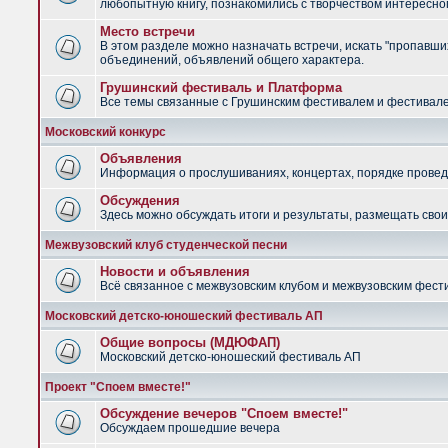
любопытную книгу, познакомились с творчеством интересно
Место встречи
В этом разделе можно назначать встречи, искать "пропавших
объединений, объявлений общего характера.
Грушинский фестиваль и Платформа
Все темы связанные с Грушинским фестивалем и фестив
Московский конкурс
Объявления
Информация о прослушиваниях, концертах, порядке провед
Обсуждения
Здесь можно обсуждать итоги и результаты, размещать сво
Межвузовский клуб студенческой песни
Новости и объявления
Всё связанное с межвузовским клубом и межвузовским фес
Московский детско-юношеский фестиваль АП
Общие вопросы (МДЮФАП)
Московский детско-юношеский фестиваль АП
Проект "Споем вместе!"
Обсуждение вечеров "Споем вместе!"
Обсуждаем прошедшие вечера