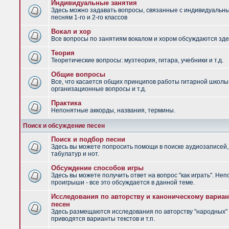
Индивидуальные занятия
Здесь можно задавать вопросы, связанные с индивидуальн
песням 1-го и 2-го классов
Вокал и хор
Все вопросы по занятиям вокалом и хором обсуждаются зде
Теория
Теоретические вопросы: музтеория, гитара, учебники и т.д.
Общие вопросы
Все, что касается общих принципов работы гитарной школы
организационные вопросы и т.д.
Практика
Непонятные аккорды, названия, термины.
Поиск и обсуждение песен
Поиск и подбор песни
Здесь вы можете попросить помощи в поиске аудиозаписей,
табулатур и нот.
Обсуждение способов игры
Здесь вы можете получить ответ на вопрос "как играть". Не
проигрыши - все это обсуждается в данной теме.
Исследования по авторству и каноническому вариан
песен
Здесь размещаются исследования по авторству "народных" 
приводятся варианты текстов и т.п.