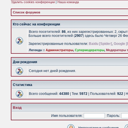
Удалить cookies конференции
|
Наша команда
Список форумов
Кто сейчас на конференции
Всего посетителей:
86
, из них зарегистрированных: 2, скры
Больше всего посетителей (
2907
) здесь было Четверг 26 Ф
Зарегистрированные пользователи:
Baidu [Spider]
,
Google [
Легенда ::
Администраторы
,
Супермодераторы
,
Модераторы т
Дни рождения
Сегодня нет дней рождения.
Статистика
Всего сообщений:
44380
| Тем:
5972
| Пользователей:
922
| 
Вход
Имя пользователя:
Пароль:
Непрочитанные сообщения