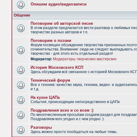
Опишем аудио/видеозаписи
Общение
Поговорим об авторской песне
В этом разделе предлагается вести разговор о любимых пес
творчество разных авторов и т.п.
Поговорим о поэзии
Форум посвящен обсуждению творчества признанных поэто
сочинительства. Внимание: сюда не следует выкладывать с
творчество - для этого есть отдельный раздел!
Модератор:
Модераторы творческих мастерских
История Московского КСП
Здесь обсуждаем всё связанное с историей Московского КС
Технический форум
Все о технике: качество звука, техника, видео- и аудиозапис
и т.д.
На кухне ЦАПа
События, происходящие непосредственно в ЦАПе
Поздравления всех и со всем :)
По многочисленным просьбам создаем раздел для поздрав
Поздравляем кого угодно и с чем угодно :).
Разговоры
Здесь можно просто пообщаться на любые темы.