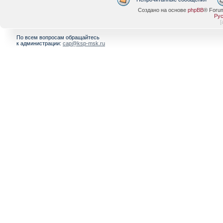
Создано на основе
phpBB
® Foru
Рус
[
По всем вопросам обращайтесь
к администрации:
cap@ksp-msk.ru