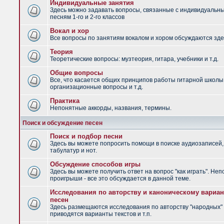
Индивидуальные занятия
Здесь можно задавать вопросы, связанные с индивидуальн
песням 1-го и 2-го классов
Вокал и хор
Все вопросы по занятиям вокалом и хором обсуждаются зде
Теория
Теоретические вопросы: музтеория, гитара, учебники и т.д.
Общие вопросы
Все, что касается общих принципов работы гитарной школы
организационные вопросы и т.д.
Практика
Непонятные аккорды, названия, термины.
Поиск и обсуждение песен
Поиск и подбор песни
Здесь вы можете попросить помощи в поиске аудиозаписей,
табулатур и нот.
Обсуждение способов игры
Здесь вы можете получить ответ на вопрос "как играть". Не
проигрыши - все это обсуждается в данной теме.
Исследования по авторству и каноническому вариан
песен
Здесь размещаются исследования по авторству "народных" 
приводятся варианты текстов и т.п.