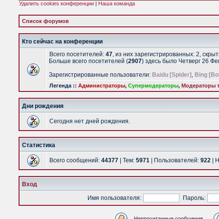
Удалить cookies конференции
|
Наша команда
Список форумов
Кто сейчас на конференции
Всего посетителей:
47
, из них зарегистрированных: 2, скры
Больше всего посетителей (
2907
) здесь было Четверг 26 Ф
Зарегистрированные пользователи:
Baidu [Spider]
,
Bing [Bo
Легенда ::
Администраторы
,
Супермодераторы
,
Модераторы т
Дни рождения
Сегодня нет дней рождения.
Статистика
Всего сообщений:
44377
| Тем:
5971
| Пользователей:
922
| 
Вход
Имя пользователя:
Пароль:
Непрочитанные сообщения