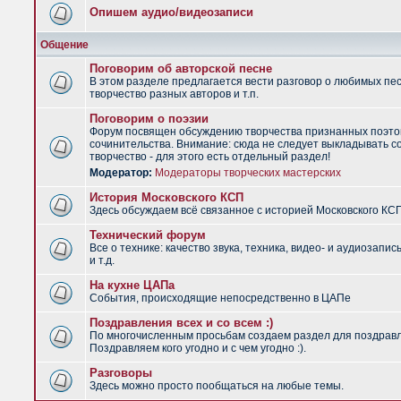
Опишем аудио/видеозаписи
Общение
Поговорим об авторской песне
В этом разделе предлагается вести разговор о любимых пес
творчество разных авторов и т.п.
Поговорим о поэзии
Форум посвящен обсуждению творчества признанных поэто
сочинительства. Внимание: сюда не следует выкладывать с
творчество - для этого есть отдельный раздел!
Модератор:
Модераторы творческих мастерских
История Московского КСП
Здесь обсуждаем всё связанное с историей Московского КС
Технический форум
Все о технике: качество звука, техника, видео- и аудиозапис
и т.д.
На кухне ЦАПа
События, происходящие непосредственно в ЦАПе
Поздравления всех и со всем :)
По многочисленным просьбам создаем раздел для поздрав
Поздравляем кого угодно и с чем угодно :).
Разговоры
Здесь можно просто пообщаться на любые темы.