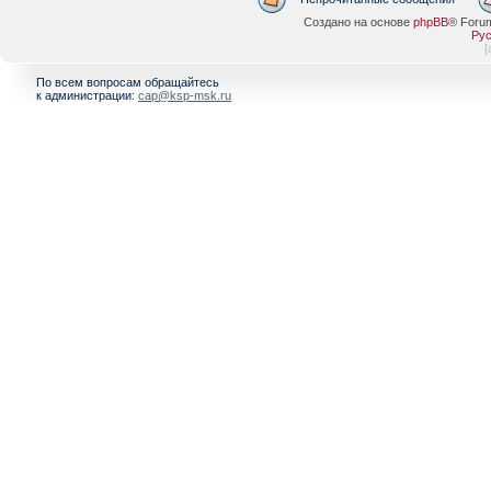
Создано на основе
phpBB
® Foru
Рус
[
По всем вопросам обращайтесь
к администрации:
cap@ksp-msk.ru