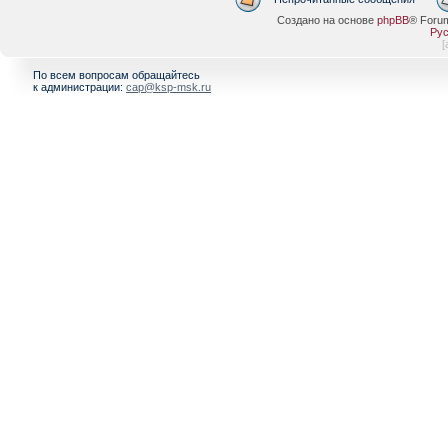
Создано на основе
phpBB
® Foru
Рус
[
По всем вопросам обращайтесь
к администрации:
cap@ksp-msk.ru