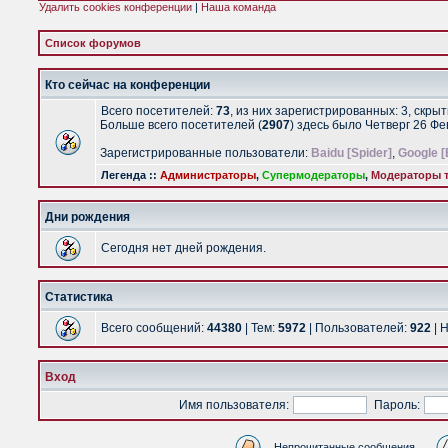
Удалить cookies конференции
|
Наша команда
Список форумов
Кто сейчас на конференции
Всего посетителей:
73
, из них зарегистрированных: 3, скры
Больше всего посетителей (
2907
) здесь было Четверг 26 Ф
Зарегистрированные пользователи:
Baidu [Spider]
,
Google [
Легенда ::
Администраторы
,
Супермодераторы
,
Модераторы т
Дни рождения
Сегодня нет дней рождения.
Статистика
Всего сообщений:
44380
| Тем:
5972
| Пользователей:
922
| 
Вход
Имя пользователя:
Пароль:
Непрочитанные сообщения