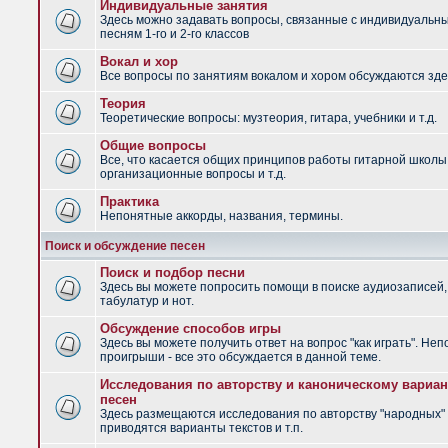
Индивидуальные занятия
Здесь можно задавать вопросы, связанные с индивидуальн
песням 1-го и 2-го классов
Вокал и хор
Все вопросы по занятиям вокалом и хором обсуждаются зде
Теория
Теоретические вопросы: музтеория, гитара, учебники и т.д.
Общие вопросы
Все, что касается общих принципов работы гитарной школы
организационные вопросы и т.д.
Практика
Непонятные аккорды, названия, термины.
Поиск и обсуждение песен
Поиск и подбор песни
Здесь вы можете попросить помощи в поиске аудиозаписей,
табулатур и нот.
Обсуждение способов игры
Здесь вы можете получить ответ на вопрос "как играть". Не
проигрыши - все это обсуждается в данной теме.
Исследования по авторству и каноническому вариан
песен
Здесь размещаются исследования по авторству "народных" 
приводятся варианты текстов и т.п.