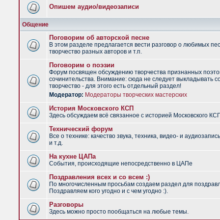
Опишем аудио/видеозаписи
Общение
Поговорим об авторской песне
В этом разделе предлагается вести разговор о любимых пес
творчество разных авторов и т.п.
Поговорим о поэзии
Форум посвящен обсуждению творчества признанных поэто
сочинительства. Внимание: сюда не следует выкладывать с
творчество - для этого есть отдельный раздел!
Модератор:
Модераторы творческих мастерских
История Московского КСП
Здесь обсуждаем всё связанное с историей Московского КС
Технический форум
Все о технике: качество звука, техника, видео- и аудиозапис
и т.д.
На кухне ЦАПа
События, происходящие непосредственно в ЦАПе
Поздравления всех и со всем :)
По многочисленным просьбам создаем раздел для поздрав
Поздравляем кого угодно и с чем угодно :).
Разговоры
Здесь можно просто пообщаться на любые темы.