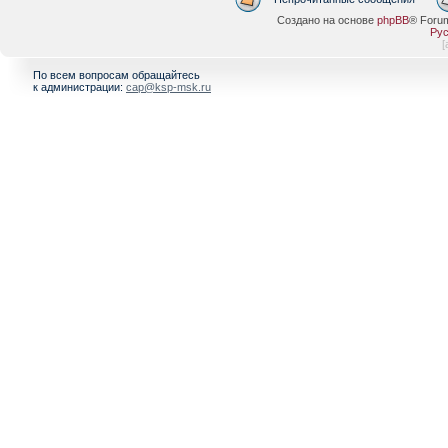
Создано на основе
phpBB
® Foru
Рус
[
По всем вопросам обращайтесь
к администрации:
cap@ksp-msk.ru