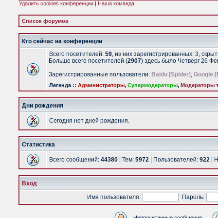
Удалить cookies конференции
|
Наша команда
Список форумов
Кто сейчас на конференции
Всего посетителей:
59
, из них зарегистрированных: 3, скры
Больше всего посетителей (
2907
) здесь было Четверг 26 Ф
Зарегистрированные пользователи:
Baidu [Spider]
,
Google [
Легенда ::
Администраторы
,
Супермодераторы
,
Модераторы т
Дни рождения
Сегодня нет дней рождения.
Статистика
Всего сообщений:
44380
| Тем:
5972
| Пользователей:
922
| 
Вход
Имя пользователя:
Пароль:
Непрочитанные сообщения