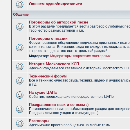
Опишем аудио/видеозаписи
Общение
Поговорим об авторской песне
В этом разделе предлагается вести разговор о любимых пес
творчество разных авторов и т.п.
Поговорим о поэзии
Форум посвящен обсуждению творчества признанных поэто
сочинительства. Внимание: сюда не следует выкладывать с
творчество - для этого есть отдельный раздел!
Модератор:
Модераторы творческих мастерских
История Московского КСП
Здесь обсуждаем всё связанное с историей Московского КС
Технический форум
Все о технике: качество звука, техника, видео- и аудиозапис
и т.д.
На кухне ЦАПа
События, происходящие непосредственно в ЦАПе
Поздравления всех и со всем :)
По многочисленным просьбам создаем раздел для поздрав
Поздравляем кого угодно и с чем угодно :).
Разговоры
Здесь можно просто пообщаться на любые темы.