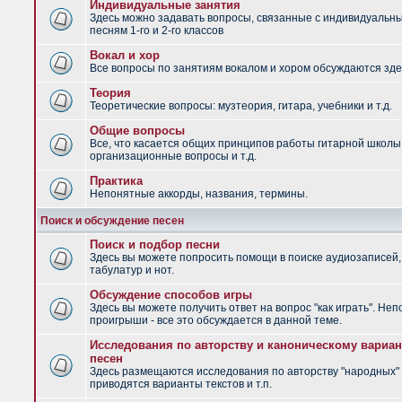
Индивидуальные занятия
Здесь можно задавать вопросы, связанные с индивидуальн
песням 1-го и 2-го классов
Вокал и хор
Все вопросы по занятиям вокалом и хором обсуждаются зде
Теория
Теоретические вопросы: музтеория, гитара, учебники и т.д.
Общие вопросы
Все, что касается общих принципов работы гитарной школы
организационные вопросы и т.д.
Практика
Непонятные аккорды, названия, термины.
Поиск и обсуждение песен
Поиск и подбор песни
Здесь вы можете попросить помощи в поиске аудиозаписей,
табулатур и нот.
Обсуждение способов игры
Здесь вы можете получить ответ на вопрос "как играть". Не
проигрыши - все это обсуждается в данной теме.
Исследования по авторству и каноническому вариан
песен
Здесь размещаются исследования по авторству "народных" 
приводятся варианты текстов и т.п.