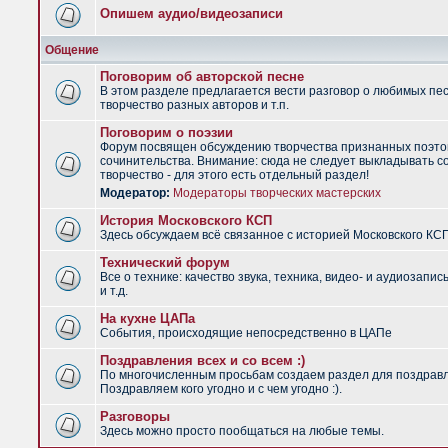
Опишем аудио/видеозаписи
Общение
Поговорим об авторской песне
В этом разделе предлагается вести разговор о любимых пес
творчество разных авторов и т.п.
Поговорим о поэзии
Форум посвящен обсуждению творчества признанных поэто
сочинительства. Внимание: сюда не следует выкладывать с
творчество - для этого есть отдельный раздел!
Модератор:
Модераторы творческих мастерских
История Московского КСП
Здесь обсуждаем всё связанное с историей Московского КС
Технический форум
Все о технике: качество звука, техника, видео- и аудиозапис
и т.д.
На кухне ЦАПа
События, происходящие непосредственно в ЦАПе
Поздравления всех и со всем :)
По многочисленным просьбам создаем раздел для поздрав
Поздравляем кого угодно и с чем угодно :).
Разговоры
Здесь можно просто пообщаться на любые темы.