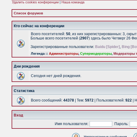
Удалить cookies конференции
|
Наша команда
Список форумов
Кто сейчас на конференции
Всего посетителей:
50
, из них зарегистрированных: 3, скры
Больше всего посетителей (
2907
) здесь было Четверг 26 Ф
Зарегистрированные пользователи:
Baidu [Spider]
,
Bing [Bo
Легенда ::
Администраторы
,
Супермодераторы
,
Модераторы т
Дни рождения
Сегодня нет дней рождения.
Статистика
Всего сообщений:
44378
| Тем:
5972
| Пользователей:
922
| 
Вход
Имя пользователя:
Пароль:
Непрочитанные сообщения