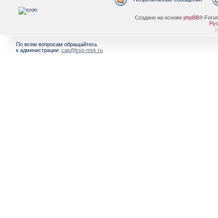
Создано на основе
phpBB
® Foru
Рус
[
По всем вопросам обращайтесь
к администрации:
cap@ksp-msk.ru