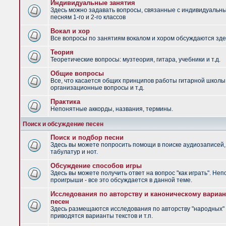
Индивидуальные занятия
Здесь можно задавать вопросы, связанные с индивидуальн
песням 1-го и 2-го классов
Вокал и хор
Все вопросы по занятиям вокалом и хором обсуждаются зде
Теория
Теоретические вопросы: музтеория, гитара, учебники и т.д.
Общие вопросы
Все, что касается общих принципов работы гитарной школы
организационные вопросы и т.д.
Практика
Непонятные аккорды, названия, термины.
Поиск и обсуждение песен
Поиск и подбор песни
Здесь вы можете попросить помощи в поиске аудиозаписей,
табулатур и нот.
Обсуждение способов игры
Здесь вы можете получить ответ на вопрос "как играть". Не
проигрыши - все это обсуждается в данной теме.
Исследования по авторству и каноническому вариан
песен
Здесь размещаются исследования по авторству "народных" 
приводятся варианты текстов и т.п.