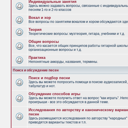
Индивидуальные занятия
Здесь можно задавать вопросы, связанные с индивидуальн
песням 1-го и 2-го классов
Вокал и хор
Все вопросы по занятиям вокалом и хором обсуждаются зде
Теория
Теоретические вопросы: музтеория, гитара, учебники и т.д.
Общие вопросы
Все, что касается общих принципов работы гитарной школы
организационные вопросы и т.д.
Практика
Непонятные аккорды, названия, термины.
Поиск и обсуждение песен
Поиск и подбор песни
Здесь вы можете попросить помощи в поиске аудиозаписей,
табулатур и нот.
Обсуждение способов игры
Здесь вы можете получить ответ на вопрос "как играть". Не
проигрыши - все это обсуждается в данной теме.
Исследования по авторству и каноническому вариан
песен
Здесь размещаются исследования по авторству "народных" 
приводятся варианты текстов и т.п.