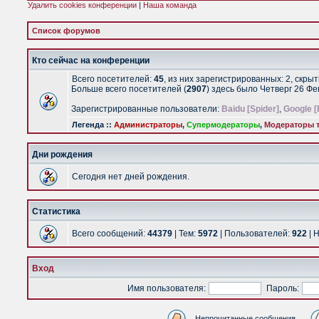
Удалить cookies конференции
|
Наша команда
Список форумов
Кто сейчас на конференции
Всего посетителей:
45
, из них зарегистрированных: 2, скры
Больше всего посетителей (
2907
) здесь было Четверг 26 Ф
Зарегистрированные пользователи:
Baidu [Spider]
,
Google [
Легенда ::
Администраторы
,
Супермодераторы
,
Модераторы т
Дни рождения
Сегодня нет дней рождения.
Статистика
Всего сообщений:
44379
| Тем:
5972
| Пользователей:
922
| 
Вход
Имя пользователя:
Пароль:
Непрочитанные сообщения