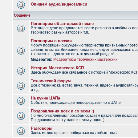
Опишем аудио/видеозаписи
Общение
Поговорим об авторской песне
В этом разделе предлагается вести разговор о любимых пес
творчество разных авторов и т.п.
Поговорим о поэзии
Форум посвящен обсуждению творчества признанных поэто
сочинительства. Внимание: сюда не следует выкладывать с
творчество - для этого есть отдельный раздел!
Модератор:
Модераторы творческих мастерских
История Московского КСП
Здесь обсуждаем всё связанное с историей Московского КС
Технический форум
Все о технике: качество звука, техника, видео- и аудиозапис
и т.д.
На кухне ЦАПа
События, происходящие непосредственно в ЦАПе
Поздравления всех и со всем :)
По многочисленным просьбам создаем раздел для поздрав
Поздравляем кого угодно и с чем угодно :).
Разговоры
Здесь можно просто пообщаться на любые темы.