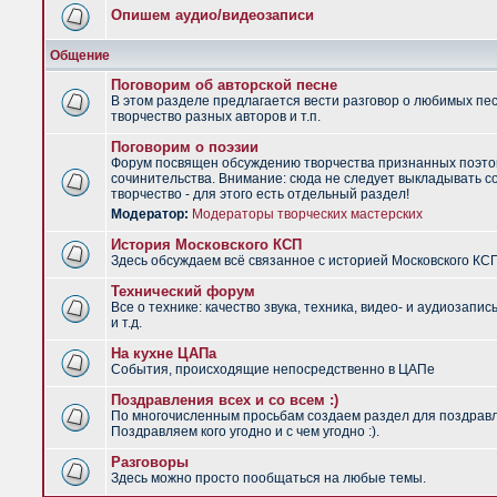
Опишем аудио/видеозаписи
Общение
Поговорим об авторской песне
В этом разделе предлагается вести разговор о любимых пес
творчество разных авторов и т.п.
Поговорим о поэзии
Форум посвящен обсуждению творчества признанных поэто
сочинительства. Внимание: сюда не следует выкладывать с
творчество - для этого есть отдельный раздел!
Модератор:
Модераторы творческих мастерских
История Московского КСП
Здесь обсуждаем всё связанное с историей Московского КС
Технический форум
Все о технике: качество звука, техника, видео- и аудиозапис
и т.д.
На кухне ЦАПа
События, происходящие непосредственно в ЦАПе
Поздравления всех и со всем :)
По многочисленным просьбам создаем раздел для поздрав
Поздравляем кого угодно и с чем угодно :).
Разговоры
Здесь можно просто пообщаться на любые темы.