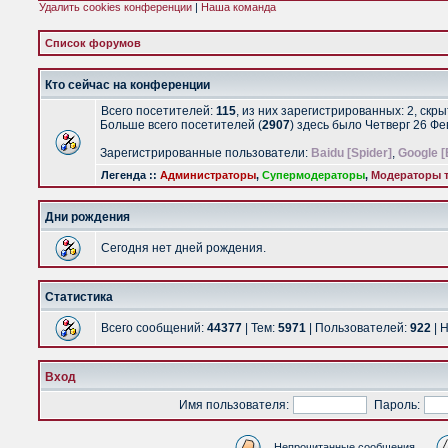
Удалить cookies конференции
|
Наша команда
Список форумов
Кто сейчас на конференции
Всего посетителей:
115
, из них зарегистрированных: 2, скр
Больше всего посетителей (
2907
) здесь было Четверг 26 Ф
Зарегистрированные пользователи:
Baidu [Spider]
,
Google [
Легенда ::
Администраторы
,
Супермодераторы
,
Модераторы т
Дни рождения
Сегодня нет дней рождения.
Статистика
Всего сообщений:
44377
| Тем:
5971
| Пользователей:
922
| 
Вход
Имя пользователя:
Пароль:
Непрочитанные сообщения