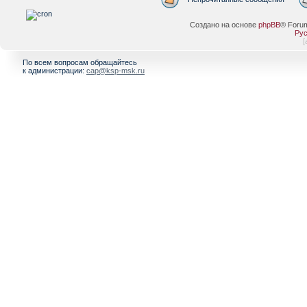
Создано на основе
phpBB
® Foru
Рус
[
По всем вопросам обращайтесь
к администрации:
cap@ksp-msk.ru