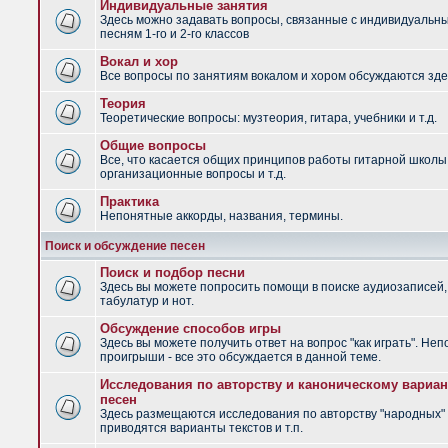
Индивидуальные занятия
Здесь можно задавать вопросы, связанные с индивидуальн
песням 1-го и 2-го классов
Вокал и хор
Все вопросы по занятиям вокалом и хором обсуждаются зде
Теория
Теоретические вопросы: музтеория, гитара, учебники и т.д.
Общие вопросы
Все, что касается общих принципов работы гитарной школы
организационные вопросы и т.д.
Практика
Непонятные аккорды, названия, термины.
Поиск и обсуждение песен
Поиск и подбор песни
Здесь вы можете попросить помощи в поиске аудиозаписей,
табулатур и нот.
Обсуждение способов игры
Здесь вы можете получить ответ на вопрос "как играть". Не
проигрыши - все это обсуждается в данной теме.
Исследования по авторству и каноническому вариан
песен
Здесь размещаются исследования по авторству "народных" 
приводятся варианты текстов и т.п.