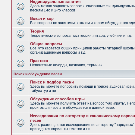
Индивидуальные занятия
Здесь можно задавать вопросы, связанные с индивидуальн
песням 1-го и 2-го классов
Вокал и хор
Все вопросы по занятиям вокалом и хором обсуждаются зде
Теория
Теоретические вопросы: музтеория, гитара, учебники и т.д.
Общие вопросы
Все, что касается общих принципов работы гитарной школы
организационные вопросы и т.д.
Практика
Непонятные аккорды, названия, термины.
Поиск и обсуждение песен
Поиск и подбор песни
Здесь вы можете попросить помощи в поиске аудиозаписей,
табулатур и нот.
Обсуждение способов игры
Здесь вы можете получить ответ на вопрос "как играть". Не
проигрыши - все это обсуждается в данной теме.
Исследования по авторству и каноническому вариан
песен
Здесь размещаются исследования по авторству "народных" 
приводятся варианты текстов и т.п.