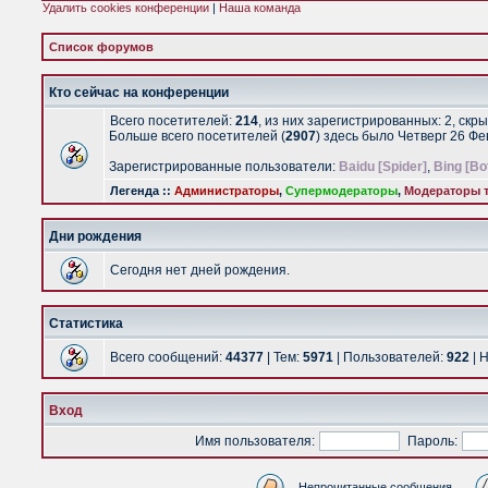
Удалить cookies конференции
|
Наша команда
Список форумов
Кто сейчас на конференции
Всего посетителей:
214
, из них зарегистрированных: 2, скр
Больше всего посетителей (
2907
) здесь было Четверг 26 Ф
Зарегистрированные пользователи:
Baidu [Spider]
,
Bing [Bo
Легенда ::
Администраторы
,
Супермодераторы
,
Модераторы т
Дни рождения
Сегодня нет дней рождения.
Статистика
Всего сообщений:
44377
| Тем:
5971
| Пользователей:
922
| 
Вход
Имя пользователя:
Пароль:
Непрочитанные сообщения