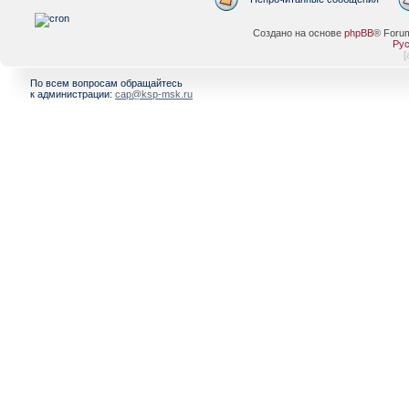
Создано на основе
phpBB
® Foru
Рус
[
По всем вопросам обращайтесь
к администрации:
cap@ksp-msk.ru