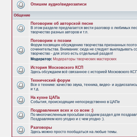
Опишем аудио/видеозаписи
Общение
Поговорим об авторской песне
В этом разделе предлагается вести разговор о любимых пес
творчество разных авторов и т.п.
Поговорим о поэзии
Форум посвящен обсуждению творчества признанных поэто
сочинительства. Внимание: сюда не следует выкладывать с
творчество - для этого есть отдельный раздел!
Модератор:
Модераторы творческих мастерских
История Московского КСП
Здесь обсуждаем всё связанное с историей Московского КС
Технический форум
Все о технике: качество звука, техника, видео- и аудиозапис
и т.д.
На кухне ЦАПа
События, происходящие непосредственно в ЦАПе
Поздравления всех и со всем :)
По многочисленным просьбам создаем раздел для поздрав
Поздравляем кого угодно и с чем угодно :).
Разговоры
Здесь можно просто пообщаться на любые темы.