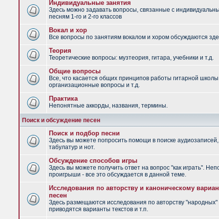
Индивидуальные занятия
Здесь можно задавать вопросы, связанные с индивидуальн
песням 1-го и 2-го классов
Вокал и хор
Все вопросы по занятиям вокалом и хором обсуждаются зде
Теория
Теоретические вопросы: музтеория, гитара, учебники и т.д.
Общие вопросы
Все, что касается общих принципов работы гитарной школы
организационные вопросы и т.д.
Практика
Непонятные аккорды, названия, термины.
Поиск и обсуждение песен
Поиск и подбор песни
Здесь вы можете попросить помощи в поиске аудиозаписей,
табулатур и нот.
Обсуждение способов игры
Здесь вы можете получить ответ на вопрос "как играть". Не
проигрыши - все это обсуждается в данной теме.
Исследования по авторству и каноническому вариан
песен
Здесь размещаются исследования по авторству "народных" 
приводятся варианты текстов и т.п.