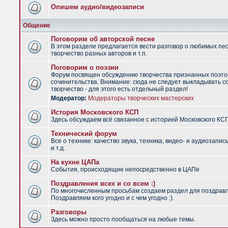
Опишем аудио/видеозаписи
Общение
Поговорим об авторской песне
В этом разделе предлагается вести разговор о любимых пес
творчество разных авторов и т.п.
Поговорим о поэзии
Форум посвящен обсуждению творчества признанных поэто
сочинительства. Внимание: сюда не следует выкладывать с
творчество - для этого есть отдельный раздел!
Модератор:
Модераторы творческих мастерских
История Московского КСП
Здесь обсуждаем всё связанное с историей Московского КС
Технический форум
Все о технике: качество звука, техника, видео- и аудиозапис
и т.д.
На кухне ЦАПа
События, происходящие непосредственно в ЦАПе
Поздравления всех и со всем :)
По многочисленным просьбам создаем раздел для поздрав
Поздравляем кого угодно и с чем угодно :).
Разговоры
Здесь можно просто пообщаться на любые темы.