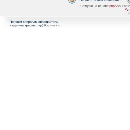
Создано на основе
phpBB
® Foru
Рус
[
По всем вопросам обращайтесь
к администрации:
cap@ksp-msk.ru