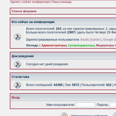
Удалить cookies конференции
|
Наша команда
Список форумов
Кто сейчас на конференции
Всего посетителей:
203
, из них зарегистрированных: 2, скр
Больше всего посетителей (
2907
) здесь было Четверг 26 Ф
Зарегистрированные пользователи:
Baidu [Spider]
,
Google [
Легенда ::
Администраторы
,
Супермодераторы
,
Модераторы т
Дни рождения
Сегодня нет дней рождения.
Статистика
Всего сообщений:
44380
| Тем:
5972
| Пользователей:
922
| 
Вход
Имя пользователя:
Пароль:
Непрочитанные сообщения