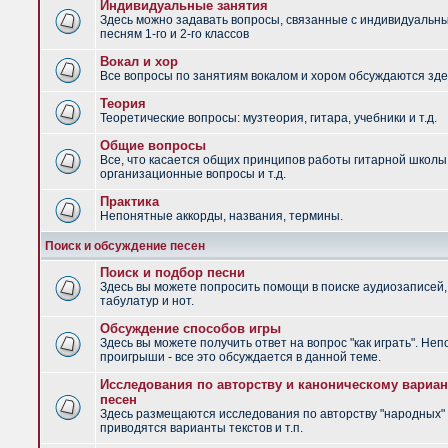
Индивидуальные занятия
Здесь можно задавать вопросы, связанные с индивидуальн
песням 1-го и 2-го классов
Вокал и хор
Все вопросы по занятиям вокалом и хором обсуждаются зде
Теория
Теоретические вопросы: музтеория, гитара, учебники и т.д.
Общие вопросы
Все, что касается общих принципов работы гитарной школы
организационные вопросы и т.д.
Практика
Непонятные аккорды, названия, термины.
Поиск и обсуждение песен
Поиск и подбор песни
Здесь вы можете попросить помощи в поиске аудиозаписей,
табулатур и нот.
Обсуждение способов игры
Здесь вы можете получить ответ на вопрос "как играть". Не
проигрыши - все это обсуждается в данной теме.
Исследования по авторству и каноническому вариан
песен
Здесь размещаются исследования по авторству "народных" 
приводятся варианты текстов и т.п.