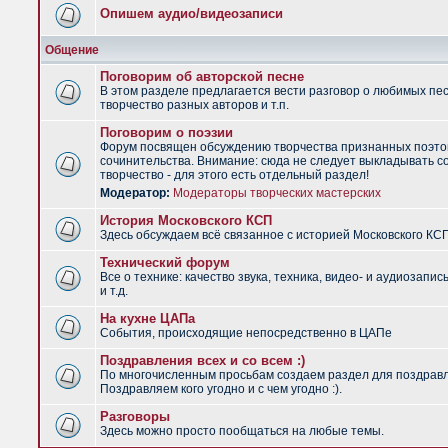
Опишем аудио/видеозаписи
Общение
Поговорим об авторской песне
В этом разделе предлагается вести разговор о любимых пес
творчество разных авторов и т.п.
Поговорим о поэзии
Форум посвящен обсуждению творчества признанных поэто
сочинительства. Внимание: сюда не следует выкладывать с
творчество - для этого есть отдельный раздел!
Модератор:
Модераторы творческих мастерских
История Московского КСП
Здесь обсуждаем всё связанное с историей Московского КС
Технический форум
Все о технике: качество звука, техника, видео- и аудиозапис
и т.д.
На кухне ЦАПа
События, происходящие непосредственно в ЦАПе
Поздравления всех и со всем :)
По многочисленным просьбам создаем раздел для поздрав
Поздравляем кого угодно и с чем угодно :).
Разговоры
Здесь можно просто пообщаться на любые темы.