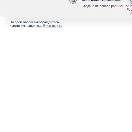
Создано на основе
phpBB
® Foru
Рус
[
По всем вопросам обращайтесь
к администрации:
cap@ksp-msk.ru