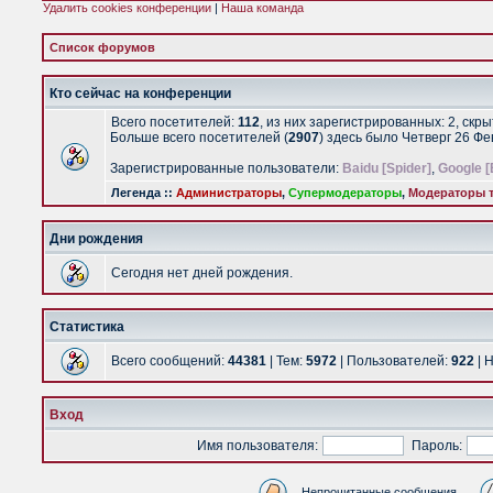
Удалить cookies конференции
|
Наша команда
Список форумов
Кто сейчас на конференции
Всего посетителей:
112
, из них зарегистрированных: 2, скр
Больше всего посетителей (
2907
) здесь было Четверг 26 Ф
Зарегистрированные пользователи:
Baidu [Spider]
,
Google [
Легенда ::
Администраторы
,
Супермодераторы
,
Модераторы т
Дни рождения
Сегодня нет дней рождения.
Статистика
Всего сообщений:
44381
| Тем:
5972
| Пользователей:
922
| 
Вход
Имя пользователя:
Пароль:
Непрочитанные сообщения