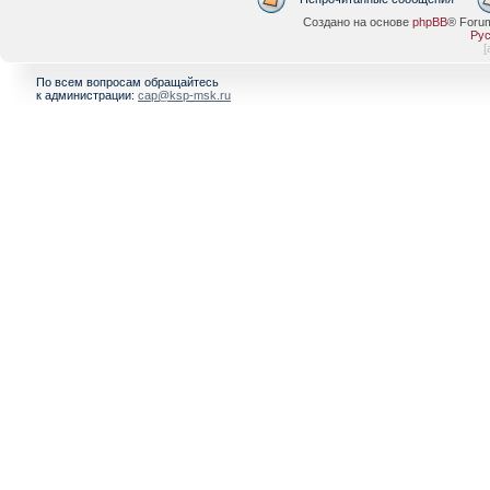
Создано на основе
phpBB
® Foru
Рус
[
По всем вопросам обращайтесь
к администрации:
cap@ksp-msk.ru