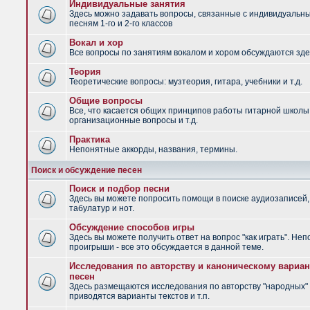
Индивидуальные занятия
Здесь можно задавать вопросы, связанные с индивидуальн
песням 1-го и 2-го классов
Вокал и хор
Все вопросы по занятиям вокалом и хором обсуждаются зде
Теория
Теоретические вопросы: музтеория, гитара, учебники и т.д.
Общие вопросы
Все, что касается общих принципов работы гитарной школы
организационные вопросы и т.д.
Практика
Непонятные аккорды, названия, термины.
Поиск и обсуждение песен
Поиск и подбор песни
Здесь вы можете попросить помощи в поиске аудиозаписей,
табулатур и нот.
Обсуждение способов игры
Здесь вы можете получить ответ на вопрос "как играть". Не
проигрыши - все это обсуждается в данной теме.
Исследования по авторству и каноническому вариан
песен
Здесь размещаются исследования по авторству "народных" 
приводятся варианты текстов и т.п.