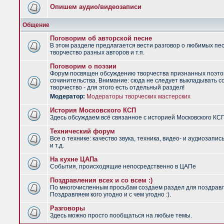
Опишем аудио/видеозаписи
Общение
Поговорим об авторской песне
В этом разделе предлагается вести разговор о любимых пес
творчество разных авторов и т.п.
Поговорим о поэзии
Форум посвящен обсуждению творчества признанных поэто
сочинительства. Внимание: сюда не следует выкладывать с
творчество - для этого есть отдельный раздел!
Модератор:
Модераторы творческих мастерских
История Московского КСП
Здесь обсуждаем всё связанное с историей Московского КС
Технический форум
Все о технике: качество звука, техника, видео- и аудиозапис
и т.д.
На кухне ЦАПа
События, происходящие непосредственно в ЦАПе
Поздравления всех и со всем :)
По многочисленным просьбам создаем раздел для поздрав
Поздравляем кого угодно и с чем угодно :).
Разговоры
Здесь можно просто пообщаться на любые темы.