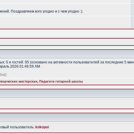
ий. Поздравляем кого угодно и с чем угодно :).
тых: 0 и гостей: 95 (основано на активности пользователей за последние 5 мин
евраль 2026 01:46:59 AM
Bot]
ворческих мастерских
,
Педагоги гитарной школы
Новый пользователь:
kokopoi