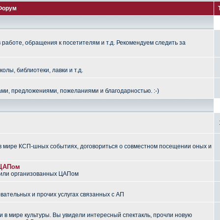
Форум
работе, обращения к посетителям и т.д. Рекомендуем следить за
лы, библиотеки, лавки и т.д.
ми, предложениями, пожеланиями и благодарностью. :-)
 мире КСП-шных событиях, договориться о совместном посещении оных и
 ЦАПом
 или организованных ЦАПом
вательных и прочих услугах связанных с АП
 в мире культуры. Вы увидели интересный спектакль, прочли новую