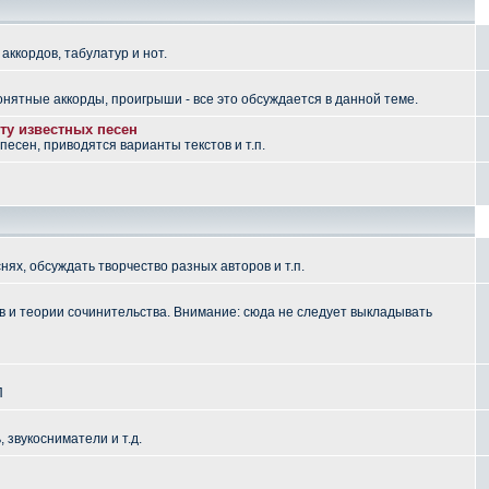
аккордов, табулатур и нот.
понятные аккорды, проигрыши - все это обсуждается в данной теме.
ту известных песен
есен, приводятся варианты текстов и т.п.
ях, обсуждать творчество разных авторов и т.п.
 и теории сочинительства. Внимание: сюда не следует выкладывать
П
, звукосниматели и т.д.