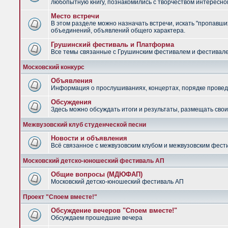
любопытную книгу, познакомились с творчеством интересно
Место встречи
В этом разделе можно назначать встречи, искать "пропавших
объединений, объявлений общего характера.
Грушинский фестиваль и Платформа
Все темы связанные с Грушинским фестивалем и фестив
Московский конкурс
Объявления
Информация о прослушиваниях, концертах, порядке провед
Обсуждения
Здесь можно обсуждать итоги и результаты, размещать сво
Межвузовский клуб студенческой песни
Новости и объявления
Всё связанное с межвузовским клубом и межвузовским фес
Московский детско-юношеский фестиваль АП
Общие вопросы (МДЮФАП)
Московский детско-юношеский фестиваль АП
Проект "Споем вместе!"
Обсуждение вечеров "Споем вместе!"
Обсуждаем прошедшие вечера