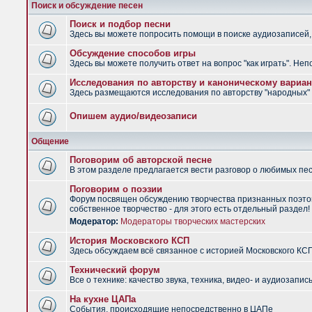
Поиск и обсуждение песен
Поиск и подбор песни
Здесь вы можете попросить помощи в поиске аудиозаписей, 
Обсуждение способов игры
Здесь вы можете получить ответ на вопрос "как играть". Не
Исследования по авторству и каноническому вариан
Здесь размещаются исследования по авторству "народных" п
Опишем аудио/видеозаписи
Общение
Поговорим об авторской песне
В этом разделе предлагается вести разговор о любимых песн
Поговорим о поэзии
Форум посвящен обсуждению творчества признанных поэтов
собственное творчество - для этого есть отдельный раздел!
Модератор:
Модераторы творческих мастерских
История Московского КСП
Здесь обсуждаем всё связанное с историей Московского КС
Технический форум
Все о технике: качество звука, техника, видео- и аудиозапись
На кухне ЦАПа
События, происходящие непосредственно в ЦАПе