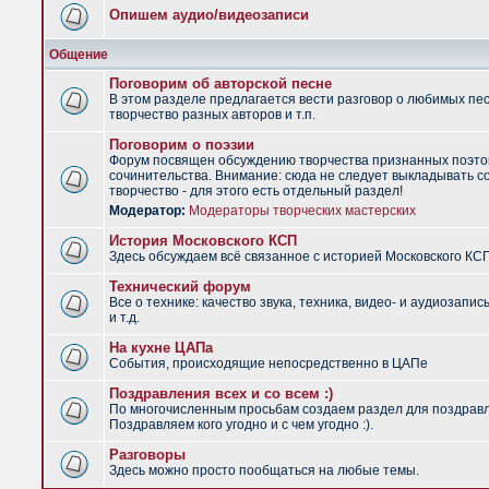
Опишем аудио/видеозаписи
Общение
Поговорим об авторской песне
В этом разделе предлагается вести разговор о любимых пес
творчество разных авторов и т.п.
Поговорим о поэзии
Форум посвящен обсуждению творчества признанных поэто
сочинительства. Внимание: сюда не следует выкладывать с
творчество - для этого есть отдельный раздел!
Модератор:
Модераторы творческих мастерских
История Московского КСП
Здесь обсуждаем всё связанное с историей Московского КС
Технический форум
Все о технике: качество звука, техника, видео- и аудиозапис
и т.д.
На кухне ЦАПа
События, происходящие непосредственно в ЦАПе
Поздравления всех и со всем :)
По многочисленным просьбам создаем раздел для поздрав
Поздравляем кого угодно и с чем угодно :).
Разговоры
Здесь можно просто пообщаться на любые темы.