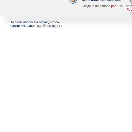
Создано на основе
phpBB
® Foru
Рус
[
По всем вопросам обращайтесь
к администрации:
cap@ksp-msk.ru