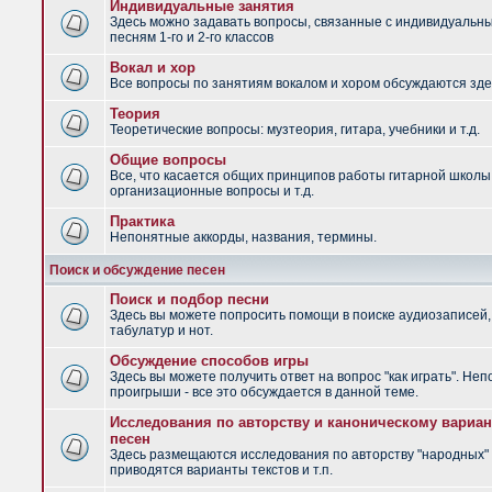
Индивидуальные занятия
Здесь можно задавать вопросы, связанные с индивидуальн
песням 1-го и 2-го классов
Вокал и хор
Все вопросы по занятиям вокалом и хором обсуждаются зде
Теория
Теоретические вопросы: музтеория, гитара, учебники и т.д.
Общие вопросы
Все, что касается общих принципов работы гитарной школы
организационные вопросы и т.д.
Практика
Непонятные аккорды, названия, термины.
Поиск и обсуждение песен
Поиск и подбор песни
Здесь вы можете попросить помощи в поиске аудиозаписей,
табулатур и нот.
Обсуждение способов игры
Здесь вы можете получить ответ на вопрос "как играть". Не
проигрыши - все это обсуждается в данной теме.
Исследования по авторству и каноническому вариан
песен
Здесь размещаются исследования по авторству "народных" 
приводятся варианты текстов и т.п.