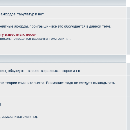
аккордов, табулатур и нот.
понятные аккорды, проигрыши - все это обсуждается в данной теме.
ту известных песен
есен, приводятся варианты текстов и т.п.
ях, обсуждать творчество разных авторов и т.п.
 и теории сочинительства. Внимание: сюда не следует выкладывать
П
, звукосниматели и т.д.