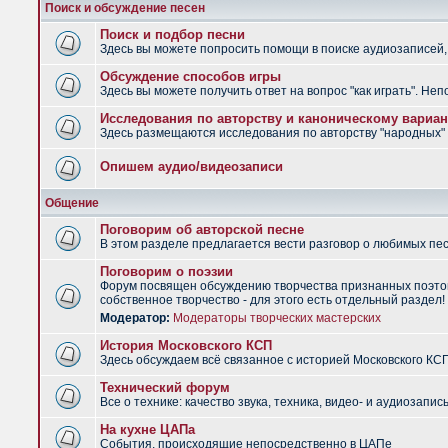
Поиск и обсуждение песен
Поиск и подбор песни
Здесь вы можете попросить помощи в поиске аудиозаписей, 
Обсуждение способов игры
Здесь вы можете получить ответ на вопрос "как играть". Не
Исследования по авторству и каноническому вариан
Здесь размещаются исследования по авторству "народных" п
Опишем аудио/видеозаписи
Общение
Поговорим об авторской песне
В этом разделе предлагается вести разговор о любимых песн
Поговорим о поэзии
Форум посвящен обсуждению творчества признанных поэтов
собственное творчество - для этого есть отдельный раздел!
Модератор:
Модераторы творческих мастерских
История Московского КСП
Здесь обсуждаем всё связанное с историей Московского КС
Технический форум
Все о технике: качество звука, техника, видео- и аудиозапись
На кухне ЦАПа
События, происходящие непосредственно в ЦАПе