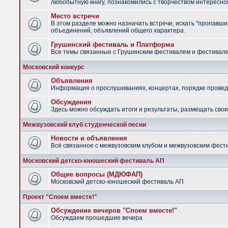
любопытную книгу, познакомились с творчеством интересно
Место встречи
В этом разделе можно назначать встречи, искать "пропавших
объединений, объявлений общего характера.
Грушинский фестиваль и Платформа
Все темы связанные с Грушинским фестивалем и фестив
Московский конкурс
Объявления
Информация о прослушиваниях, концертах, порядке провед
Обсуждения
Здесь можно обсуждать итоги и результаты, размещать сво
Межвузовский клуб студенческой песни
Новости и объявления
Всё связанное с межвузовским клубом и межвузовским фес
Московский детско-юношеский фестиваль АП
Общие вопросы (МДЮФАП)
Московский детско-юношеский фестиваль АП
Проект "Споем вместе!"
Обсуждение вечеров "Споем вместе!"
Обсуждаем прошедшие вечера