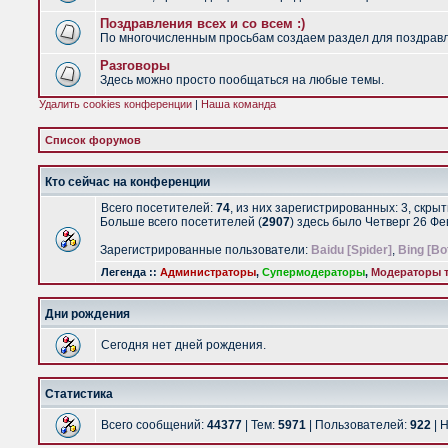
Поздравления всех и со всем :)
По многочисленным просьбам создаем раздел для поздравлен
Разговоры
Здесь можно просто пообщаться на любые темы.
Удалить cookies конференции
|
Наша команда
Список форумов
Кто сейчас на конференции
Всего посетителей:
74
, из них зарегистрированных: 3, скры
Больше всего посетителей (
2907
) здесь было Четверг 26 Ф
Зарегистрированные пользователи:
Baidu [Spider]
,
Bing [Bo
Легенда ::
Администраторы
,
Супермодераторы
,
Модераторы т
Дни рождения
Сегодня нет дней рождения.
Статистика
Всего сообщений:
44377
| Тем:
5971
| Пользователей:
922
| 