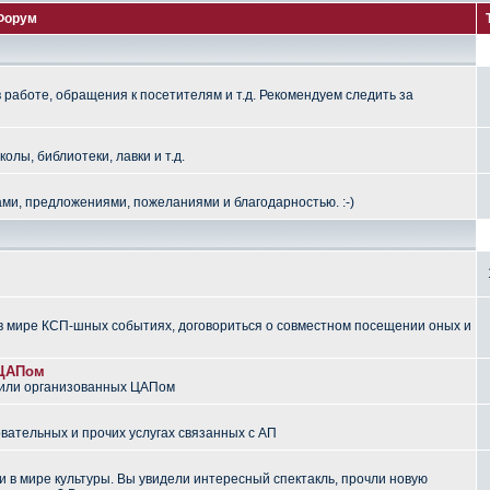
Форум
работе, обращения к посетителям и т.д. Рекомендуем следить за
лы, библиотеки, лавки и т.д.
ми, предложениями, пожеланиями и благодарностью. :-)
 мире КСП-шных событиях, договориться о совместном посещении оных и
 ЦАПом
 или организованных ЦАПом
вательных и прочих услугах связанных с АП
 в мире культуры. Вы увидели интересный спектакль, прочли новую