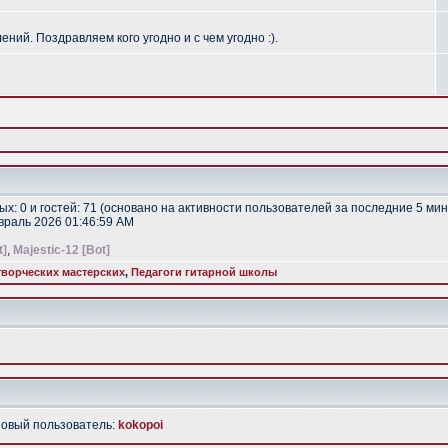
ий. Поздравляем кого угодно и с чем угодно :).
тых: 0 и гостей: 71 (основано на активности пользователей за последние 5 мин
евраль 2026 01:46:59 AM
t]
,
Majestic-12 [Bot]
ворческих мастерских
,
Педагоги гитарной школы
Новый пользователь:
kokopoi