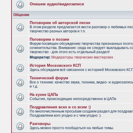
Опишем аудио/видеозаписи
Общение
Поговорим об авторской песне
В этом разделе предлагается вести разговор о любимых пес
творчество разных авторов и т.п.
Поговорим о поэзии
Форум посвящен обсуждению творчества признанных поэто
сочинительства. Внимание: сюда не следует выкладывать с
творчество - для этого есть отдельный раздел!
Модератор:
Модераторы творческих мастерских
История Московского КСП
Здесь обсуждаем всё связанное с историей Московского КС
Технический форум
Все о технике: качество звука, техника, видео- и аудиозапис
и т.д.
На кухне ЦАПа
События, происходящие непосредственно в ЦАПе
Поздравления всех и со всем :)
По многочисленным просьбам создаем раздел для поздрав
Поздравляем кого угодно и с чем угодно :).
Разговоры
Здесь можно просто пообщаться на любые темы.