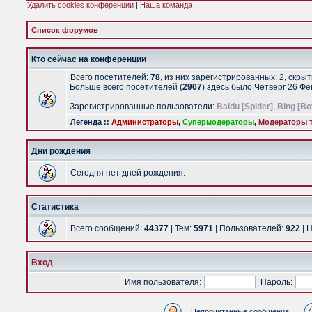
Удалить cookies конференции
|
Наша команда
Список форумов
Кто сейчас на конференции
Всего посетителей:
78
, из них зарегистрированных: 2, скры
Больше всего посетителей (
2907
) здесь было Четверг 26 Ф
Зарегистрированные пользователи:
Baidu [Spider]
,
Bing [Bo
Легенда ::
Администраторы
,
Супермодераторы
,
Модераторы т
Дни рождения
Сегодня нет дней рождения.
Статистика
Всего сообщений:
44377
| Тем:
5971
| Пользователей:
922
| 
Вход
Имя пользователя:
Пароль:
Непрочитанные сообщения