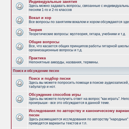
Индивидуальные занятия
Здесь можно задавать вопросы, связанные с индивидуальн
песням 1-го и 2-го классов
Вокал и хор
Все вопросы по занятиям вокалом и хором обсуждаются зде
Теория
Теоретические вопросы: музтеория, гитара, учебники и т.д.
Общие вопросы
Все, что касается общих принципов работы гитарной школы
организационные вопросы и т.д.
Практика
Непонятные аккорды, названия, термины.
Поиск и обсуждение песен
Поиск и подбор песни
Здесь вы можете попросить помощи в поиске аудиозаписей,
табулатур и нот.
Обсуждение способов игры
Здесь вы можете получить ответ на вопрос "как играть". Не
проигрыши - все это обсуждается в данной теме.
Исследования по авторству и каноническому вариан
песен
Здесь размещаются исследования по авторству "народных" 
приводятся варианты текстов и т.п.