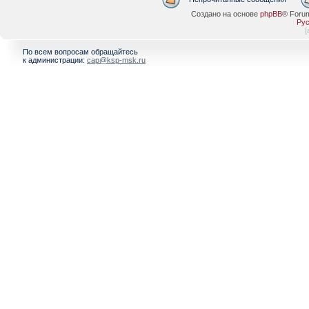
Создано на основе
phpBB
® Foru
Рус
[
По всем вопросам обращайтесь
к администрации:
cap@ksp-msk.ru