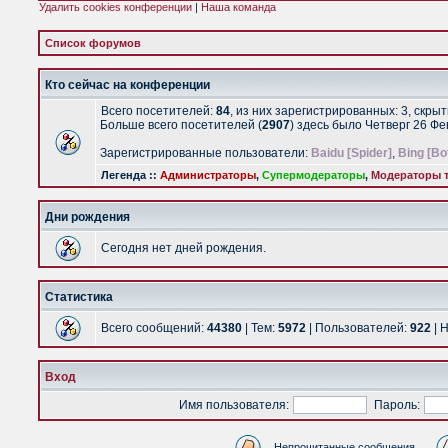
Удалить cookies конференции
|
Наша команда
Список форумов
Кто сейчас на конференции
Всего посетителей:
84
, из них зарегистрированных: 3, скры
Больше всего посетителей (
2907
) здесь было Четверг 26 Ф
Зарегистрированные пользователи:
Baidu [Spider]
,
Bing [Bo
Легенда ::
Администраторы
,
Супермодераторы
,
Модераторы т
Дни рождения
Сегодня нет дней рождения.
Статистика
Всего сообщений:
44380
| Тем:
5972
| Пользователей:
922
| 
Вход
Имя пользователя:
Пароль:
Непрочитанные сообщения