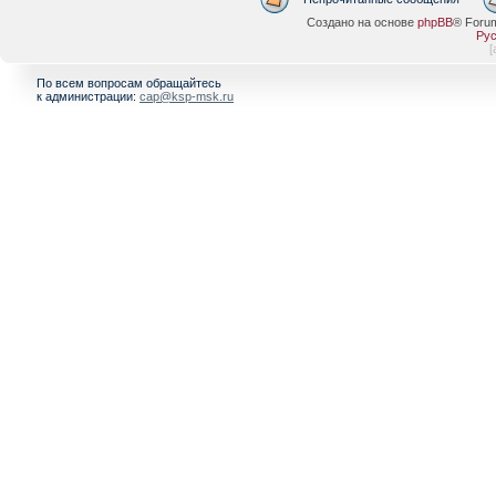
Создано на основе
phpBB
® Foru
Рус
[
По всем вопросам обращайтесь
к администрации:
cap@ksp-msk.ru