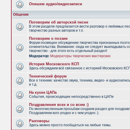
Опишем аудио/видеозаписи
Общение
Поговорим об авторской песне
В этом разделе предлагается вести разговор о любимых пес
творчество разных авторов и т.п.
Поговорим о поэзии
Форум посвящен обсуждению творчества признанных поэто
сочинительства. Внимание: сюда не следует выкладывать с
творчество - для этого есть отдельный раздел!
Модератор:
Модераторы творческих мастерских
История Московского КСП
Здесь обсуждаем всё связанное с историей Московского КС
Технический форум
Все о технике: качество звука, техника, видео- и аудиозапис
и т.д.
На кухне ЦАПа
События, происходящие непосредственно в ЦАПе
Поздравления всех и со всем :)
По многочисленным просьбам создаем раздел для поздрав
Поздравляем кого угодно и с чем угодно :).
Разговоры
Здесь можно просто пообщаться на любые темы.