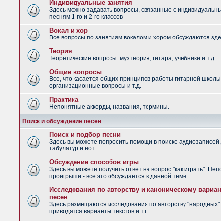
Индивидуальные занятия
Здесь можно задавать вопросы, связанные с индивидуальн
песням 1-го и 2-го классов
Вокал и хор
Все вопросы по занятиям вокалом и хором обсуждаются зде
Теория
Теоретические вопросы: музтеория, гитара, учебники и т.д.
Общие вопросы
Все, что касается общих принципов работы гитарной школы
организационные вопросы и т.д.
Практика
Непонятные аккорды, названия, термины.
Поиск и обсуждение песен
Поиск и подбор песни
Здесь вы можете попросить помощи в поиске аудиозаписей,
табулатур и нот.
Обсуждение способов игры
Здесь вы можете получить ответ на вопрос "как играть". Не
проигрыши - все это обсуждается в данной теме.
Исследования по авторству и каноническому вариан
песен
Здесь размещаются исследования по авторству "народных" 
приводятся варианты текстов и т.п.