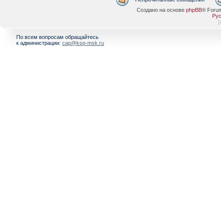
Создано на основе
phpBB
® Foru
Рус
[
По всем вопросам обращайтесь
к администрации:
cap@ksp-msk.ru