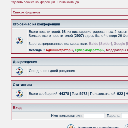
Удалить cookies конференции
|
Наша команда
Список форумов
Кто сейчас на конференции
Всего посетителей:
68
, из них зарегистрированных: 2, скры
Больше всего посетителей (
2907
) здесь было Четверг 26 Ф
Зарегистрированные пользователи:
Baidu [Spider]
,
Google [
Легенда ::
Администраторы
,
Супермодераторы
,
Модераторы т
Дни рождения
Сегодня нет дней рождения.
Статистика
Всего сообщений:
44378
| Тем:
5972
| Пользователей:
922
| 
Вход
Имя пользователя:
Пароль:
Непрочитанные сообщения