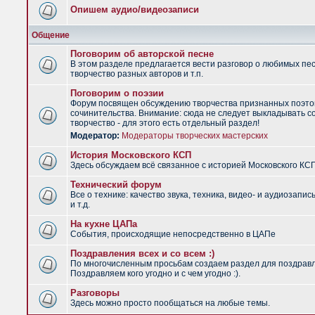
Опишем аудио/видеозаписи
Общение
Поговорим об авторской песне
В этом разделе предлагается вести разговор о любимых пес
творчество разных авторов и т.п.
Поговорим о поэзии
Форум посвящен обсуждению творчества признанных поэто
сочинительства. Внимание: сюда не следует выкладывать с
творчество - для этого есть отдельный раздел!
Модератор:
Модераторы творческих мастерских
История Московского КСП
Здесь обсуждаем всё связанное с историей Московского КС
Технический форум
Все о технике: качество звука, техника, видео- и аудиозапис
и т.д.
На кухне ЦАПа
События, происходящие непосредственно в ЦАПе
Поздравления всех и со всем :)
По многочисленным просьбам создаем раздел для поздрав
Поздравляем кого угодно и с чем угодно :).
Разговоры
Здесь можно просто пообщаться на любые темы.