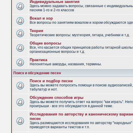
Индивидуальные занятия
Здесь можно задавать вопросы, связанные с индивидуальн
песням 1-го и 2-го классов
Вокал и хор
Все вопросы по занятиям вокалом и хором обсуждаются зде
Теория
Теоретические вопросы: музтеория, гитара, учебники и т.д.
Общие вопросы
Все, что касается общих принципов работы гитарной школы
организационные вопросы и т.д.
Практика
Непонятные аккорды, названия, термины.
Поиск и обсуждение песен
Поиск и подбор песни
Здесь вы можете попросить помощи в поиске аудиозаписей,
табулатур и нот.
Обсуждение способов игры
Здесь вы можете получить ответ на вопрос "как играть". Не
проигрыши - все это обсуждается в данной теме.
Исследования по авторству и каноническому вариан
песен
Здесь размещаются исследования по авторству "народных" 
приводятся варианты текстов и т.п.