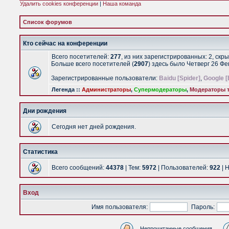
Удалить cookies конференции
|
Наша команда
Список форумов
Кто сейчас на конференции
Всего посетителей:
277
, из них зарегистрированных: 2, скр
Больше всего посетителей (
2907
) здесь было Четверг 26 Ф
Зарегистрированные пользователи:
Baidu [Spider]
,
Google [
Легенда ::
Администраторы
,
Супермодераторы
,
Модераторы т
Дни рождения
Сегодня нет дней рождения.
Статистика
Всего сообщений:
44378
| Тем:
5972
| Пользователей:
922
| 
Вход
Имя пользователя:
Пароль:
Непрочитанные сообщения