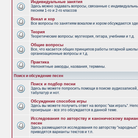
Индивидуальные занятия
Здесь можно задавать вопросы, связанные с индивидуальн
песням 1-го и 2-го классов
Вокал и хор
Все вопросы по занятиям вокалом и хором обсуждаются зде
Теория
Теоретические вопросы: музтеория, гитара, учебники и т.д.
Общие вопросы
Все, что касается общих принципов работы гитарной школы
организационные вопросы и т.д.
Практика
Непонятные аккорды, названия, термины.
Поиск и обсуждение песен
Поиск и подбор песни
Здесь вы можете попросить помощи в поиске аудиозаписей,
табулатур и нот.
Обсуждение способов игры
Здесь вы можете получить ответ на вопрос "как играть". Не
проигрыши - все это обсуждается в данной теме.
Исследования по авторству и каноническому вариан
песен
Здесь размещаются исследования по авторству "народных" 
приводятся варианты текстов и т.п.