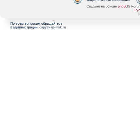
Создано на основе
phpBB
® Foru
Рус
[
По всем вопросам обращайтесь
к администрации:
cap@ksp-msk.ru