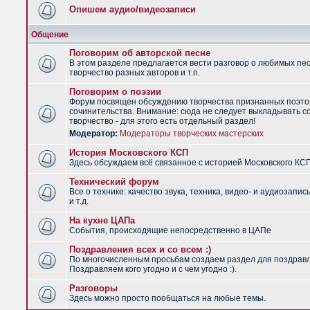
Опишем аудио/видеозаписи
Общение
Поговорим об авторской песне
В этом разделе предлагается вести разговор о любимых пес
творчество разных авторов и т.п.
Поговорим о поэзии
Форум посвящен обсуждению творчества признанных поэто
сочинительства. Внимание: сюда не следует выкладывать с
творчество - для этого есть отдельный раздел!
Модератор:
Модераторы творческих мастерских
История Московского КСП
Здесь обсуждаем всё связанное с историей Московского КС
Технический форум
Все о технике: качество звука, техника, видео- и аудиозапис
и т.д.
На кухне ЦАПа
События, происходящие непосредственно в ЦАПе
Поздравления всех и со всем :)
По многочисленным просьбам создаем раздел для поздрав
Поздравляем кого угодно и с чем угодно :).
Разговоры
Здесь можно просто пообщаться на любые темы.