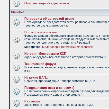
Опишем аудио/видеозаписи
Общение
Поговорим об авторской песне
В этом разделе предлагается вести разговор о любимых пес
творчество разных авторов и т.п.
Поговорим о поэзии
Форум посвящен обсуждению творчества признанных поэто
сочинительства. Внимание: сюда не следует выкладывать с
творчество - для этого есть отдельный раздел!
Модератор:
Модераторы творческих мастерских
История Московского КСП
Здесь обсуждаем всё связанное с историей Московского КС
Технический форум
Все о технике: качество звука, техника, видео- и аудиозапис
и т.д.
На кухне ЦАПа
События, происходящие непосредственно в ЦАПе
Поздравления всех и со всем :)
По многочисленным просьбам создаем раздел для поздрав
Поздравляем кого угодно и с чем угодно :).
Разговоры
Здесь можно просто пообщаться на любые темы.