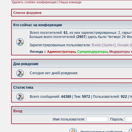
Удалить cookies конференции
|
Наша команда
Список форумов
Кто сейчас на конференции
Всего посетителей:
61
, из них зарегистрированных: 2, скры
Больше всего посетителей (
2907
) здесь было Четверг 26 Ф
Зарегистрированные пользователи:
Baidu [Spider]
,
Google [
Легенда ::
Администраторы
,
Супермодераторы
,
Модераторы т
Дни рождения
Сегодня нет дней рождения.
Статистика
Всего сообщений:
44380
| Тем:
5972
| Пользователей:
922
| 
Вход
Имя пользователя:
Пароль:
Непрочитанные сообщения