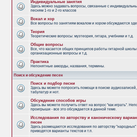
Индивидуальные занятия
Здесь можно задавать вопросы, связанные с индивидуальн
песням 1-го и 2-го классов
Вокал и хор
Все вопросы по занятиям вокалом и хором обсуждаются зде
Теория
Теоретические вопросы: музтеория, гитара, учебники и т.д.
Общие вопросы
Все, что касается общих принципов работы гитарной школы
организационные вопросы и т.д.
Практика
Непонятные аккорды, названия, термины.
Поиск и обсуждение песен
Поиск и подбор песни
Здесь вы можете попросить помощи в поиске аудиозаписей,
табулатур и нот.
Обсуждение способов игры
Здесь вы можете получить ответ на вопрос "как играть". Не
проигрыши - все это обсуждается в данной теме.
Исследования по авторству и каноническому вариан
песен
Здесь размещаются исследования по авторству "народных" 
приводятся варианты текстов и т.п.