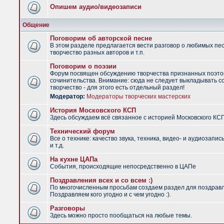
Опишем аудио/видеозаписи
Общение
Поговорим об авторской песне
В этом разделе предлагается вести разговор о любимых пес
творчество разных авторов и т.п.
Поговорим о поэзии
Форум посвящен обсуждению творчества признанных поэто
сочинительства. Внимание: сюда не следует выкладывать с
творчество - для этого есть отдельный раздел!
Модератор:
Модераторы творческих мастерских
История Московского КСП
Здесь обсуждаем всё связанное с историей Московского КС
Технический форум
Все о технике: качество звука, техника, видео- и аудиозапис
и т.д.
На кухне ЦАПа
События, происходящие непосредственно в ЦАПе
Поздравления всех и со всем :)
По многочисленным просьбам создаем раздел для поздрав
Поздравляем кого угодно и с чем угодно :).
Разговоры
Здесь можно просто пообщаться на любые темы.