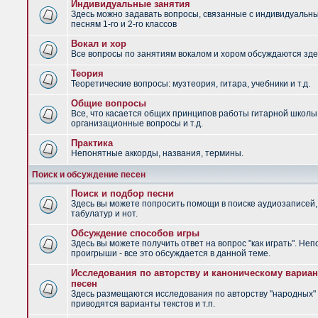
Индивидуальные занятия
Здесь можно задавать вопросы, связанные с индивидуальн
песням 1-го и 2-го классов
Вокал и хор
Все вопросы по занятиям вокалом и хором обсуждаются зде
Теория
Теоретические вопросы: музтеория, гитара, учебники и т.д.
Общие вопросы
Все, что касается общих принципов работы гитарной школы
организационные вопросы и т.д.
Практика
Непонятные аккорды, названия, термины.
Поиск и обсуждение песен
Поиск и подбор песни
Здесь вы можете попросить помощи в поиске аудиозаписей,
табулатур и нот.
Обсуждение способов игры
Здесь вы можете получить ответ на вопрос "как играть". Не
проигрыши - все это обсуждается в данной теме.
Исследования по авторству и каноническому вариан
песен
Здесь размещаются исследования по авторству "народных" 
приводятся варианты текстов и т.п.