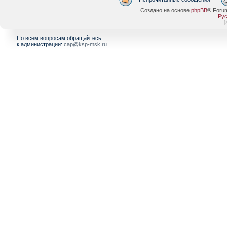
Создано на основе
phpBB
® Foru
Рус
[
По всем вопросам обращайтесь
к администрации:
cap@ksp-msk.ru